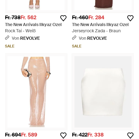
Fr. 738
Fr. 562
Fr. 460
Fr. 284
The New Arrivals Ilkyaz Ozel
The New Arrivals Ilkyaz Ozel
Rock Tai - Weiß
Jerseyrock Zada - Braun
Von
REVOLVE
Von
REVOLVE
SALE
SALE
Fr. 694
Fr. 589
Fr. 422
Fr. 338