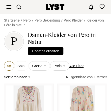
Startseite
Péro
Péro Bekleidung
Péro Kleider
Kleider von
Péro in Natur
Damen-Kleider von Péro in
P
Natur
Updates erhalten
Sale
Größe
Preis
Alle Filter
Sortieren nach
4
Ergebnisse
von
1
Partner