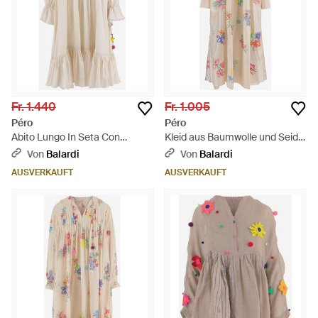
Fr. 1.440
Fr. 1.005
Péro
Péro
Abito Lungo In Seta Con
Kleid aus Baumwolle und Seide
Ricami - Natur
mit Karomuster - Natur
Von
Balardi
Von
Balardi
AUSVERKAUFT
AUSVERKAUFT