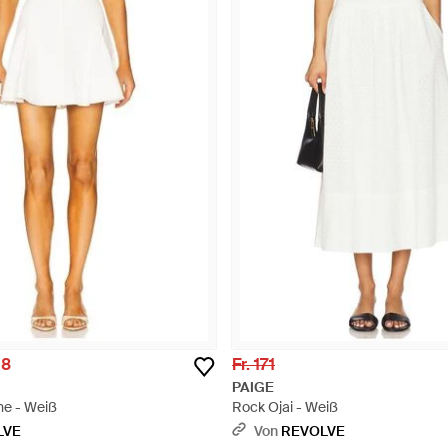
08
Fr. 171
PAIGE
ne - Weiß
Rock Ojai - Weiß
LVE
Von
REVOLVE