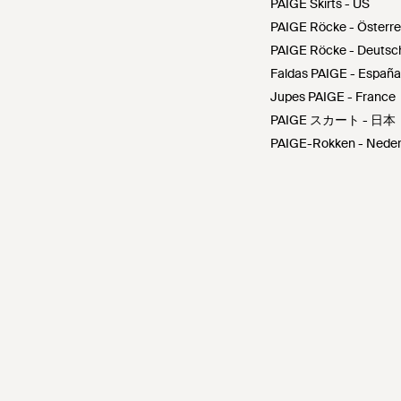
PAIGE Skirts - US
PAIGE Röcke - Österre
PAIGE Röcke - Deutsc
Faldas PAIGE - España
Jupes PAIGE - France
PAIGE スカート - 日本
PAIGE-Rokken - Neder