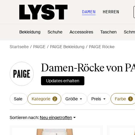
DAMEN
HERREN
Bekleidung
Schuhe
Accessoires
Taschen
Schm
Startseite
PAIGE
PAIGE Bekleidung
PAIGE Röcke
Damen-Röcke von PA
Updates erhalten
Sale
Kategorie
Größe
Preis
Farbe
2
1
Sortieren nach
:
Neu eingetroffen