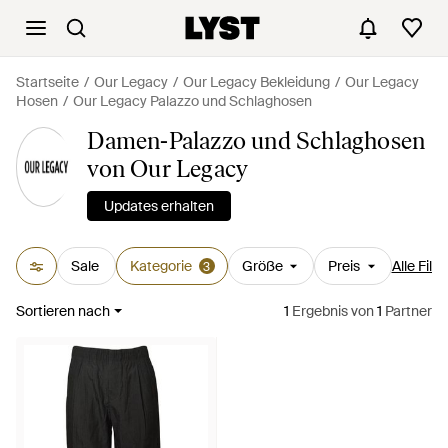
Startseite
Our Legacy
Our Legacy Bekleidung
Our Legacy
Hosen
Our Legacy Palazzo und Schlaghosen
Damen-Palazzo und Schlaghosen
von Our Legacy
Updates erhalten
Sale
Kategorie
Größe
Preis
Alle Filte
3
Sortieren nach
1
Ergebnis
von
1
Partner