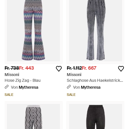
Fr. 738
Fr. 443
Fr. 1.112
Fr. 667
Missoni
Missoni
Hose Zig Zag - Blau
Schlaghose Aus Haekelstrick
Mit Pailletten - Blau
Von
Mytheresa
Von
Mytheresa
SALE
SALE