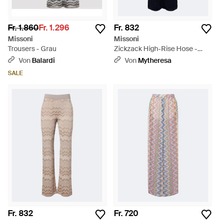
Fr. 1.860
Fr. 1.296
Fr. 832
Missoni
Missoni
Trousers - Grau
Zickzack High-Rise Hose -
Blau
Von
Balardi
Von
Mytheresa
SALE
Fr. 832
Fr. 720