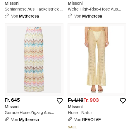
Missoni
Missoni
Schlaghose Aus Haekelstrick -
Weite High-Rise-Hose Aus
Natur
Haekelstrick - Weiß
Von
Mytheresa
Von
Mytheresa
Fr. 645
Fr. 1.116
Fr. 903
Missoni
Missoni
Gerade Hose Zigzag Aus
Hose - Natur
Haekelstrick - Mettallic
Von
Mytheresa
Von
REVOLVE
SALE