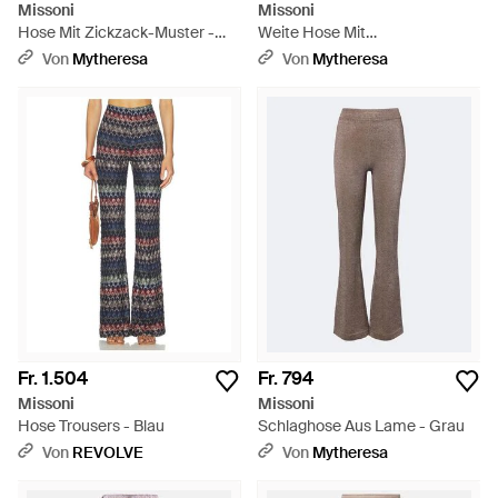
Missoni
Missoni
Hose Mit Zickzack-Muster -
Weite Hose Mit
Natur
Zickzackmuster - Lila
Von
Mytheresa
Von
Mytheresa
Fr. 1.504
Fr. 794
Missoni
Missoni
Hose Trousers - Blau
Schlaghose Aus Lame - Grau
Von
REVOLVE
Von
Mytheresa