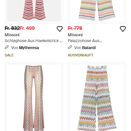
Fr. 832
Fr. 499
Fr. 778
Missoni
Missoni
Schlaghose Aus Haekelstrick -
Palazzohose Aus
Rot
Zickzackstrick - Weiß
Von
Mytheresa
Von
Balardi
SALE
AUSVERKAUFT