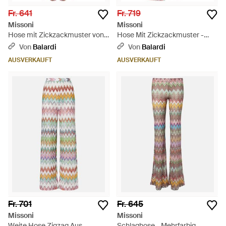
Fr. 641
Fr. 719
Missoni
Missoni
Hose mit Zickzackmuster von -
Hose Mit Zickzackmuster -
Natur
Weiß
Von
Balardi
Von
Balardi
AUSVERKAUFT
AUSVERKAUFT
Fr. 701
Fr. 645
Missoni
Missoni
Weite Hose Zigzag Aus
Schlaghose - Mehrfarbig