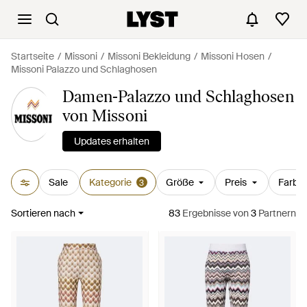
Startseite
Missoni
Missoni Bekleidung
Missoni Hosen
Missoni Palazzo und Schlaghosen
Damen-Palazzo und Schlaghosen
von Missoni
Updates erhalten
Sale
Kategorie
Größe
Preis
Farbe
3
Sortieren nach
83
Ergebnisse
von
3
Partnern