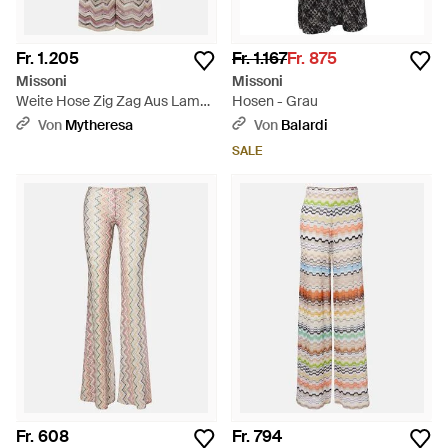
Fr. 1.205
Fr. 1.167
Fr. 875
Missoni
Missoni
Weite Hose Zig Zag Aus Lame
Hosen - Grau
- Natur
Von
Mytheresa
Von
Balardi
SALE
Fr. 608
Fr. 794