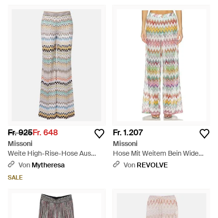
Fr. 925
Fr. 648
Fr. 1.207
Missoni
Missoni
Weite High-Rise-Hose Aus
Hose Mit Weitem Bein Wide
Haekelstrick - Mettallic
Leg Trousers - Weiß
Von
Mytheresa
Von
REVOLVE
SALE