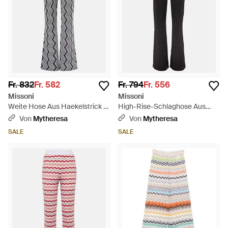
Fr. 832
Fr. 582
Fr. 794
Fr. 556
Missoni
Missoni
Weite Hose Aus Haekelstrick -
High-Rise-Schlaghose Aus
Grau
Strick - Schwarz
Von
Mytheresa
Von
Mytheresa
SALE
SALE