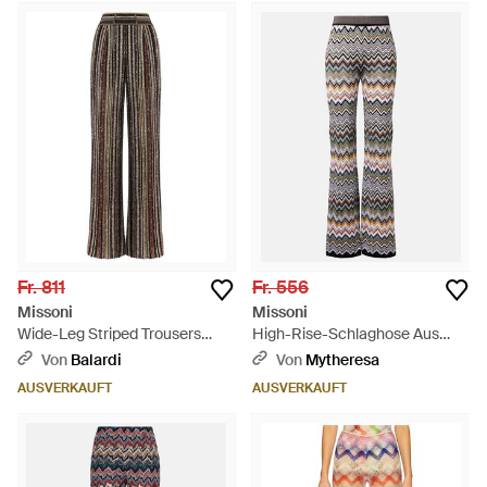
Fr. 811
Fr. 556
Missoni
Missoni
Wide-Leg Striped Trousers
High-Rise-Schlaghose Aus
With Textured Metallic F -
Haekelstrick - Grau
Von
Balardi
Von
Mytheresa
Braun
AUSVERKAUFT
AUSVERKAUFT