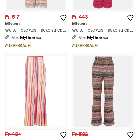
Fr. 517
Fr. 443
Missoni
Missoni
Weite Hose Aus Haekelstrick -
Weite Hose Aus Haekelstrick -
Natur
Pink
Von
Mytheresa
Von
Mytheresa
AUSVERKAUFT
AUSVERKAUFT
Fr. 484
Fr. 582