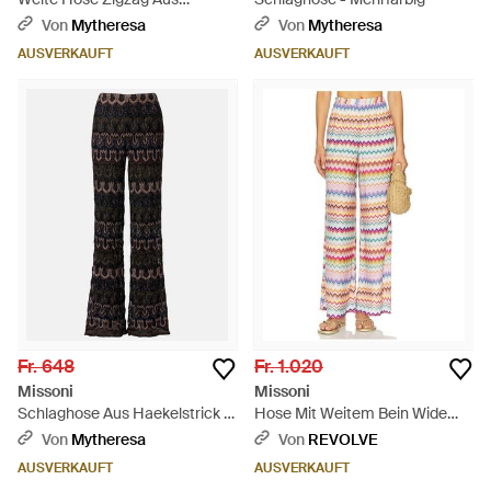
Haekelstrick - Weiß
Von
Mytheresa
Von
Mytheresa
AUSVERKAUFT
AUSVERKAUFT
Fr. 648
Fr. 1.020
Missoni
Missoni
Schlaghose Aus Haekelstrick -
Hose Mit Weitem Bein Wide
Schwarz
Leg Trousers - Mehrfarbig
Von
Mytheresa
Von
REVOLVE
AUSVERKAUFT
AUSVERKAUFT