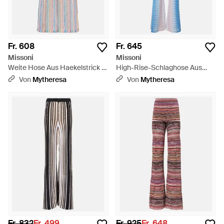
Fr. 608
Fr. 645
Missoni
Missoni
Weite Hose Aus Haekelstrick -
High-Rise-Schlaghose Aus
Weiß
Haekelstrick - Blau
Von
Mytheresa
Von
Mytheresa
Fr. 832
Fr. 499
Fr. 925
Fr. 648