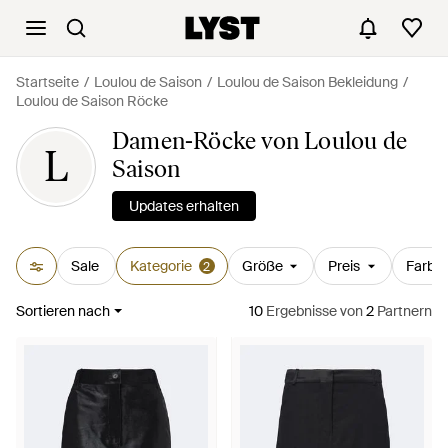
Startseite
Loulou de Saison
Loulou de Saison Bekleidung
Loulou de Saison Röcke
Damen-Röcke von Loulou de
L
Saison
Updates erhalten
Sale
Kategorie
Größe
Preis
Farbe
2
Sortieren nach
10
Ergebnisse
von
2
Partnern