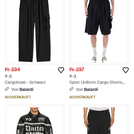
Fr. 234
Fr. 237
Y-3
Y-3
Cargohose - Schwarz
Sport Uniform Cargo Shorts
With Elasticated Waistb -
Von
Balardi
Von
Balardi
Schwarz
AUSVERKAUFT
AUSVERKAUFT