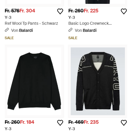
Fr. 576
Fr. 304
Fr. 260
Fr. 225
Y-3
Y-3
Ref Wool Tp Pants - Schwarz
Basic Logo Crewneck
Sweatshirt - Schwarz
Von
Balardi
Von
Balardi
SALE
SALE
Fr. 260
Fr. 184
Fr. 469
Fr. 235
Y-3
Y-3