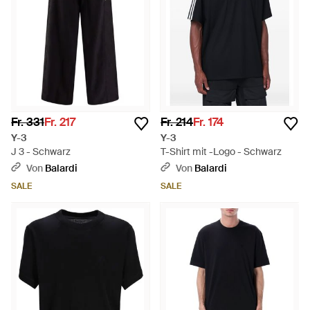
Fr. 331
Fr. 217
Fr. 214
Fr. 174
Y-3
Y-3
J 3 - Schwarz
T-Shirt mit -Logo - Schwarz
Von
Balardi
Von
Balardi
SALE
SALE