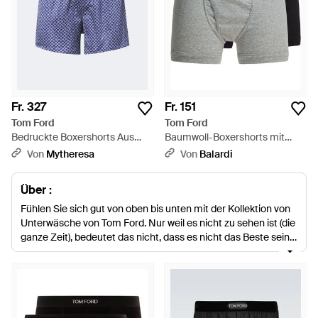
Fr. 327
Fr. 151
Tom Ford
Tom Ford
Bedruckte Boxershorts Aus
Baumwoll-Boxershorts mit
Einem Seidengemisch - Blau
Logo - Grau
Von
Mytheresa
Von
Balardi
Über :
Fühlen Sie sich gut von oben bis unten mit der Kollektion von
Unterwäsche von Tom Ford. Nur weil es nicht zu sehen ist (die
ganze Zeit), bedeutet das nicht, dass es nicht das Beste sein
sollte. Durchstöbern Sie die Auswahl an Socken und
Unterwäsche, um Ihren alltäglichen klassischen Taillierlook zu
vervollständigen. Zeigen Sie Ihr Sockenspiel mit den Socken
und Sandalen Trend - es gibt keinen Platz für verfärbte Fäden
hier also stellen Sie sicher, dass Sie Ihre Tom Ford Socken und