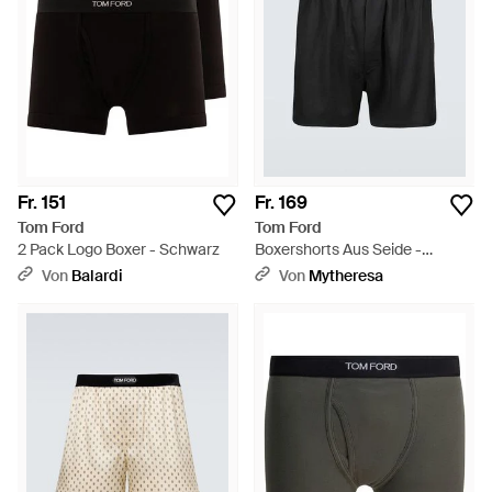
Rutschen im Schach haben. Wählen Sie Ihren Lieblings-
Insta-Filter und erfassen Sie diesen Streetstyle.
Fr. 151
Fr. 169
Tom Ford
Tom Ford
2 Pack Logo Boxer - Schwarz
Boxershorts Aus Seide -
Schwarz
Von
Balardi
Von
Mytheresa