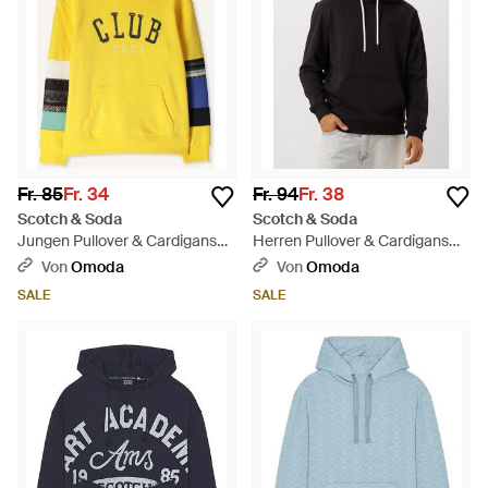
Fr. 85
Fr. 34
Fr. 94
Fr. 38
Scotch & Soda
Scotch & Soda
Jungen Pullover & Cardigans
Herren Pullover & Cardigans
Contrast Cut And Sewn Hoodie
Logo Hoodie - Schwarz
Von
Omoda
Von
Omoda
- Gelb
SALE
SALE