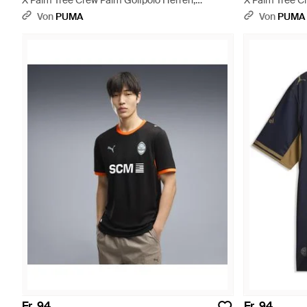
X Palm Tree Crew Palm Golfpolo Herren,
X Palm Tree Cr
Accessoires - Rot
Weiß
Von
PUMA
Von
PUMA
Fr. 94
Fr. 94