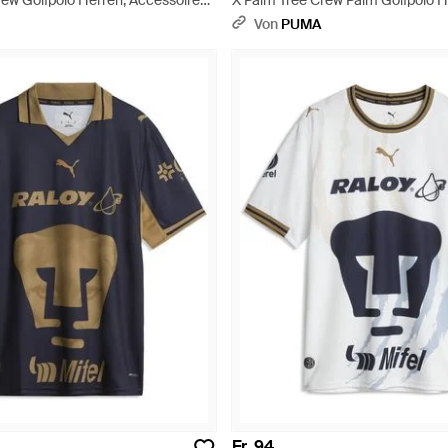
ew Golfpolo Herren, Accessoires -
X Palm Tree Crew Palm Golfpolo H
Accessoires - Schwarz
Von
PUMA
Fr. 94