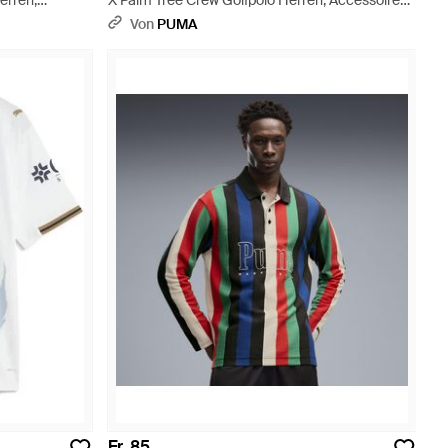
erren,
X Palm Tree Crew Golfpolo Herren, Accessoires -
Schwarz
Von
PUMA
Fr. 85