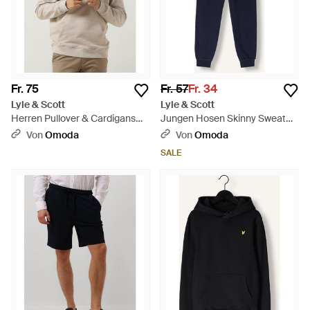
Fr. 75
Fr. 57
Fr. 34
Lyle & Scott
Lyle & Scott
Herren Pullover & Cardigans
Jungen Hosen Skinny Sweat
Pullover Hoodie - Natur
Pant - Blau
Von
Omoda
Von
Omoda
SALE