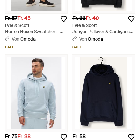
Fr. 57
Fr. 45
Fr. 66
Fr. 40
Lyle & Scott
Lyle & Scott
Herren Hosen Sweatshort -
Jungen Pullover & Cardigans
Schwarz
Brush Back Pullover Hoodie -
Von
Omoda
Von
Omoda
Schwarz
SALE
SALE
Fr. 75
Fr. 38
Fr. 58