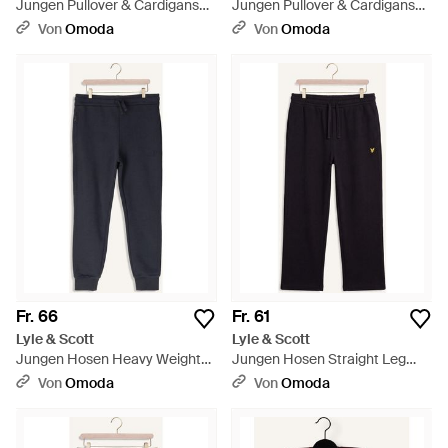
Jungen Pullover & Cardigans
Jungen Pullover & Cardigans
Pullover Hoodie - Blau
Logo Print Hoodie - Blau
Von
Omoda
Von
Omoda
Fr. 66
Fr. 61
Lyle & Scott
Lyle & Scott
Jungen Hosen Heavy Weight
Jungen Hosen Straight Leg
Sweatpant - Blau
Joggers - Blau
Von
Omoda
Von
Omoda