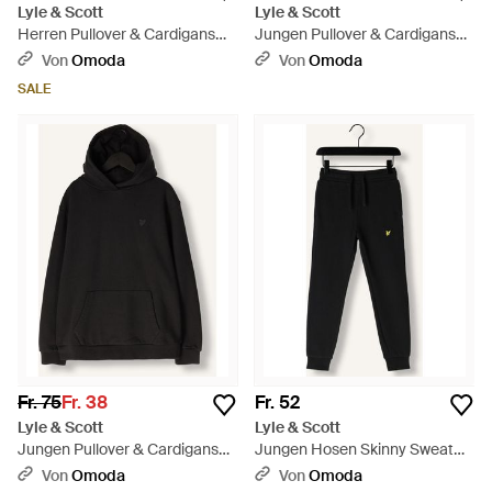
Lyle & Scott
Lyle & Scott
Herren Pullover & Cardigans
Jungen Pullover & Cardigans
Pullover Hoodie - Blau
Pullover Hoodie Boys - Blau
Von
Omoda
Von
Omoda
SALE
Fr. 75
Fr. 38
Fr. 52
Lyle & Scott
Lyle & Scott
Jungen Pullover & Cardigans
Jungen Hosen Skinny Sweat
Heavy Weight Drop Shoulder
Pant - Schwarz
Von
Omoda
Von
Omoda