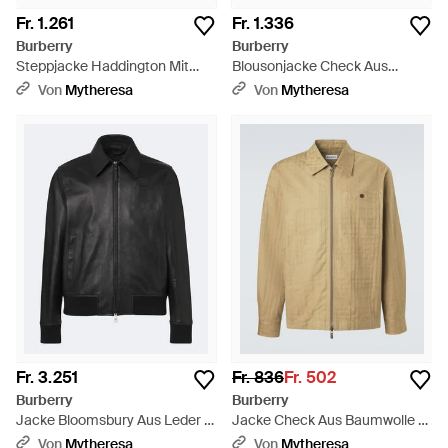
Fr. 1.261
Fr. 1.336
Burberry
Burberry
Steppjacke Haddington Mit
Blousonjacke Check Aus
Cord - Schwarz
Baumwolle - Schwarz
Von
Mytheresa
Von
Mytheresa
Fr. 3.251
Fr. 836
Fr. 502
Burberry
Burberry
Jacke Bloomsbury Aus Leder -
Jacke Check Aus Baumwolle -
Schwarz
Natur
Von
Mytheresa
Von
Mytheresa