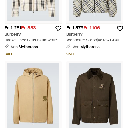
Fr. 1.261
Fr. 883
Fr. 1.579
Fr. 1.106
Burberry
Burberry
Jacke Check Aus Baumwolle -
Wendbare Steppjacke - Grau
Mehrfarbig
Von
Mytheresa
Von
Mytheresa
SALE
SALE