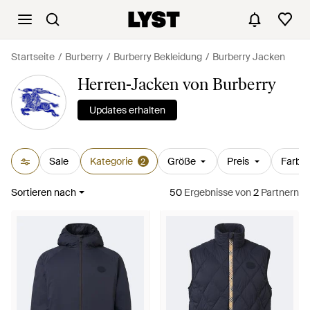
Startseite
Burberry
Burberry Bekleidung
Burberry Jacken
Herren-Jacken von Burberry
Updates erhalten
Sale
Kategorie
Größe
Preis
Farbe
2
Sortieren nach
50
Ergebnisse
von
2
Partnern