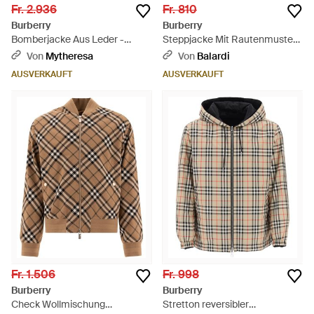
Fr. 2.936
Fr. 810
Burberry
Burberry
Bomberjacke Aus Leder -
Steppjacke Mit Rautenmuster -
Schwarz
Natur
Von
Mytheresa
Von
Balardi
AUSVERKAUFT
AUSVERKAUFT
Fr. 1.506
Fr. 998
Burberry
Burberry
Check Wollmischung
Stretton reversibler