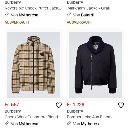
Burberry
Burberry
Reversible Check Puffer Jacket
'Markham' Jacke - Grau
- Natur
Von
Mytheresa
Von
Balardi
AUSVERKAUFT
AUSVERKAUFT
Fr. 557
Fr. 1.228
Burberry
Burberry
Check Wool Cashmere Blend
Bomberjacke Aus Einem
Fleece - Braun
Wollgemisch - Blau
Von
Mytheresa
Von
Mytheresa