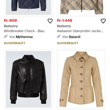
Fr. 909
Fr. 1.446
Burberry
Burberry
Windbreaker Check - Blau
Alabaster Überprüfen Jacke
Mit Kapuze - Braun
Von
Mytheresa
Von
Balardi
AUSVERKAUFT
AUSVERKAUFT