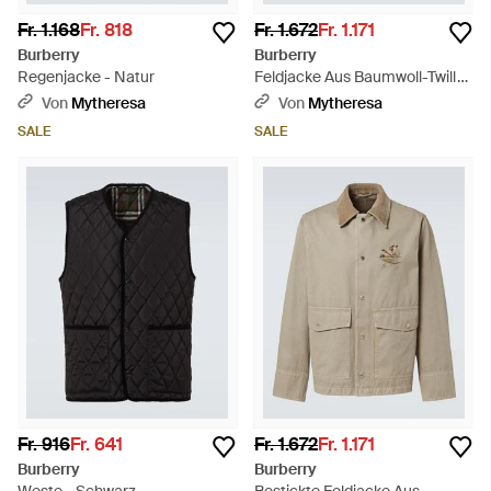
Fr. 1.168
Fr. 818
Fr. 1.672
Fr. 1.171
Burberry
Burberry
Regenjacke - Natur
Feldjacke Aus Baumwoll-Twill
Mit Cord - Grün
Von
Mytheresa
Von
Mytheresa
SALE
SALE
Fr. 916
Fr. 641
Fr. 1.672
Fr. 1.171
Burberry
Burberry