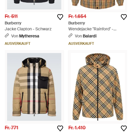
Fr. 511
Fr. 1.654
Burberry
Burberry
Jacke Clapton - Schwarz
Wendejacke "Rainford" -
Mehrfarbig
Von
Mytheresa
Von
Balardi
AUSVERKAUFT
AUSVERKAUFT
Fr. 771
Fr. 1.410