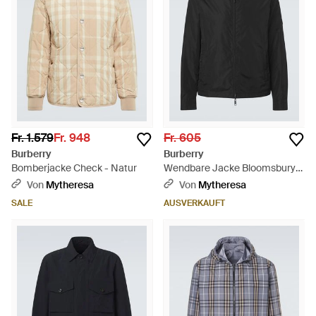
Fr. 1.579
Fr. 948
Fr. 605
Burberry
Burberry
Bomberjacke Check - Natur
Wendbare Jacke Bloomsbury
Check - Schwarz
Von
Mytheresa
Von
Mytheresa
SALE
AUSVERKAUFT