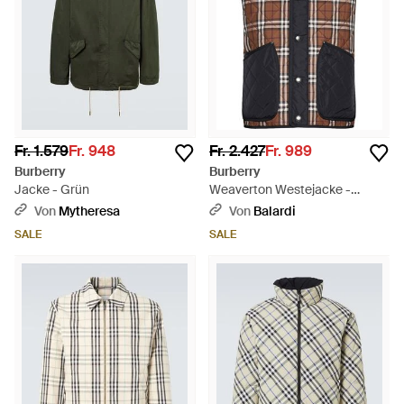
Fr. 1.579
Fr. 948
Fr. 2.427
Fr. 989
Burberry
Burberry
Jacke - Grün
Weaverton Westejacke -
Mehrfarbig
Von
Mytheresa
Von
Balardi
SALE
SALE