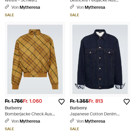
Weste - Schwarz
Bestickte Feldjacke Aus
Baumwoll-Twill - Natur
Von
Mytheresa
Von
Mytheresa
SALE
SALE
Fr. 1.766
Fr. 1.060
Fr. 1.355
Fr. 813
Burberry
Burberry
Bomberjacke Check Aus
Japanese Cotton Denim
Baumwolltwill - Gelb
Jacket - Blau
Von
Mytheresa
Von
Mytheresa
SALE
SALE