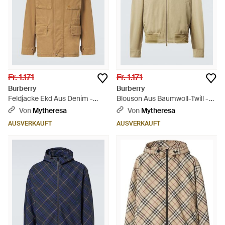
Fr. 1.171
Fr. 1.171
Burberry
Burberry
Feldjacke Ekd Aus Denim -
Blouson Aus Baumwoll-Twill -
Natur
Natur
Von
Mytheresa
Von
Mytheresa
AUSVERKAUFT
AUSVERKAUFT