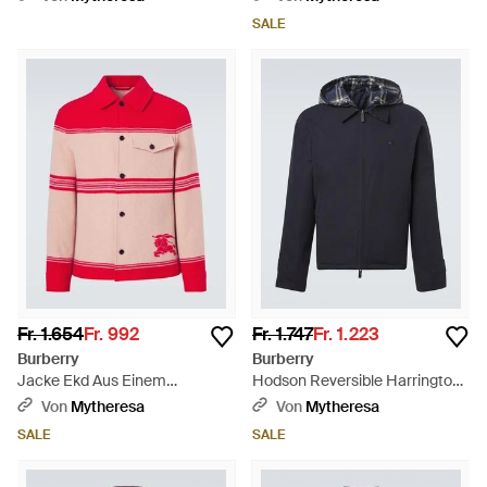
SALE
Fr. 1.654
Fr. 992
Fr. 1.747
Fr. 1.223
Burberry
Burberry
Jacke Ekd Aus Einem
Hodson Reversible Harrington
Wollgemisch - Rot
Jacke - Blau
Von
Mytheresa
Von
Mytheresa
SALE
SALE