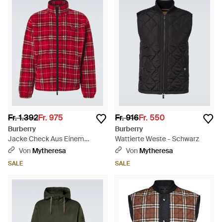
Fr. 1.392
Fr. 975
Fr. 916
Fr. 550
Burberry
Burberry
Jacke Check Aus Einem
Wattierte Weste - Schwarz
Wollgemisch - Rot
Von
Mytheresa
Von
Mytheresa
SALE
SALE