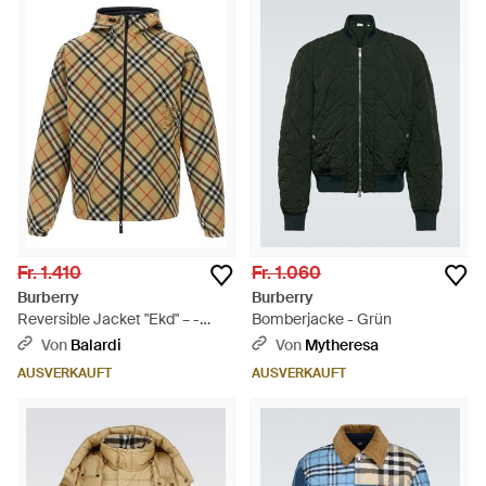
Fr. 1.410
Fr. 1.060
Burberry
Burberry
Reversible Jacket "Ekd" – -
Bomberjacke - Grün
Natur
Von
Balardi
Von
Mytheresa
AUSVERKAUFT
AUSVERKAUFT