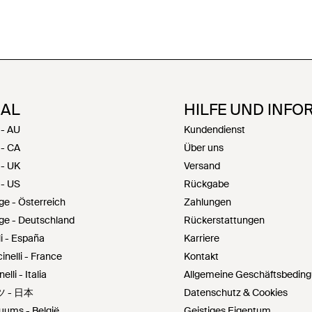
NAL
HILFE UND INFO
 - AU
Kundendienst
 - CA
Über uns
 - UK
Versand
 - US
Rückgabe
ge - Österreich
Zahlungen
üge - Deutschland
Rückerstattungen
li - España
Karriere
nelli - France
Kontakt
lli - Italia
Allgemeine Geschäftsbedin
ーツ - 日本
Datenschutz & Cookies
tuums - België
Geistiges Eigentum