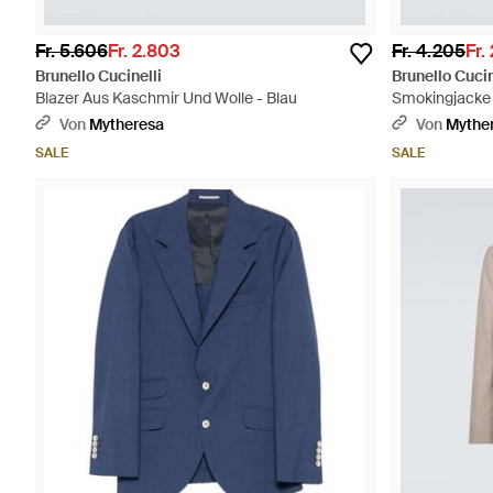
Fr. 5.606
Fr. 2.803
Fr. 4.205
Fr.
Brunello Cucinelli
Brunello Cucin
Blazer Aus Kaschmir Und Wolle - Blau
Smokingjacke 
Von
Mytheresa
Von
Mythe
SALE
SALE