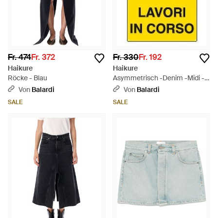
Fr. 474
Fr. 372
Fr. 330
Fr. 192
Haikure
Haikure
Röcke - Blau
Asymmetrisch -Denim -Midi -
Rock - Gelb
Von
Balardi
Von
Balardi
SALE
SALE