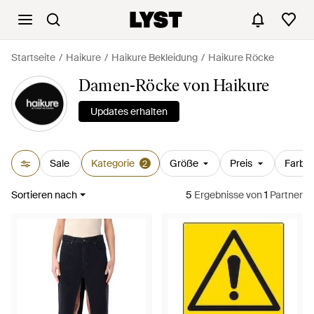
Startseite
Haikure
Haikure Bekleidung
Haikure Röcke
Damen-Röcke von Haikure
Updates erhalten
Sale
Kategorie
Größe
Preis
Farbe
2
Sortieren nach
5
Ergebnisse
von
1
Partner