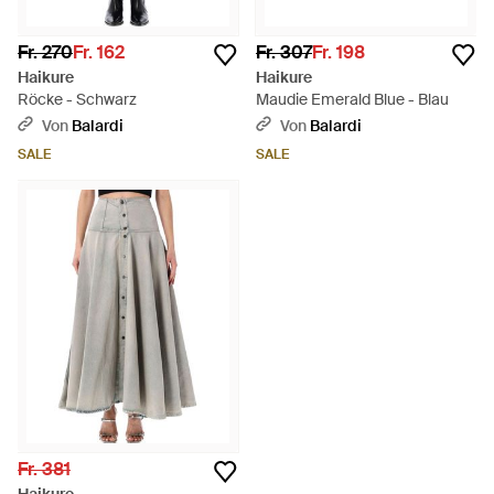
Fr. 270
Fr. 162
Fr. 307
Fr. 198
Haikure
Haikure
Röcke - Schwarz
Maudie Emerald Blue - Blau
Von
Balardi
Von
Balardi
SALE
SALE
Fr. 381