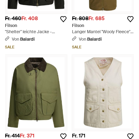
Fr. 460
Fr. 408
Fr. 808
Fr. 685
Filson
Filson
"Shelter" leichte Jacke -
Langer Mantel "Wooly Fleece"
Schwarz
von - Grün
Von
Balardi
Von
Balardi
SALE
SALE
Fr. 414
Fr. 371
Fr. 171