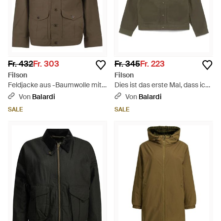
Fr. 432
Fr. 303
Fr. 345
Fr. 223
Filson
Filson
Feldjacke aus -Baumwolle mit
Dies ist das erste Mal, dass ich
Utility-Taschen - Braun
das jemals gesehen habe. -
Von
Balardi
Von
Balardi
Grün
SALE
SALE