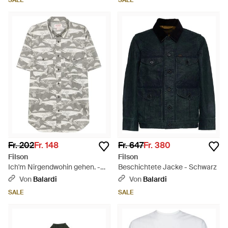
SALE
SALE
Fr. 202
Fr. 148
Fr. 647
Fr. 380
Filson
Filson
Ich'm Nirgendwohin gehen. -
Beschichtete Jacke - Schwarz
Grau
Von
Balardi
Von
Balardi
SALE
SALE