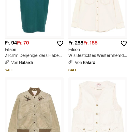
Fr. 94
Fr. 70
Fr. 288
Fr. 185
Filson
Filson
♪ Ich'm Derjenige, ders Habe
W`s Besticktes Westernhemd -
die Macht ♪ - Grün
Natur
Von
Balardi
Von
Balardi
SALE
SALE