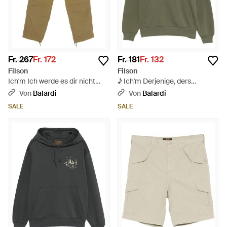
Fr. 267
Fr. 172
Fr. 181
Fr. 132
Filson
Filson
Ich'm Ich werde es dir nicht
♪ Ich'm Derjenige, ders
sagen. - Natur
Verstanden ♪ - Grün
Von
Balardi
Von
Balardi
SALE
SALE