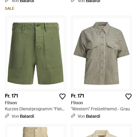
Von
Balardi
Von
Balardi
SALE
Fr. 171
Fr. 171
Filson
Filson
Kurzes Dienstprogramm "Field
"Western" Freizeithemd - Grau
Supply" von - Grün
Von
Balardi
Von
Balardi