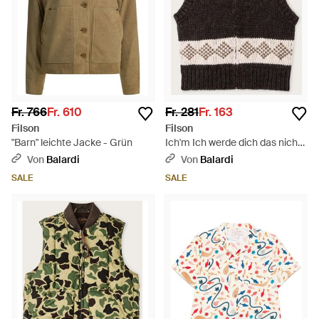
Fr. 766
Fr. 610
Fr. 281
Fr. 163
Filson
Filson
"Barn" leichte Jacke - Grün
Ich'm Ich werde dich das nicht
tun lassen. - Schwarz
Von
Balardi
Von
Balardi
SALE
SALE