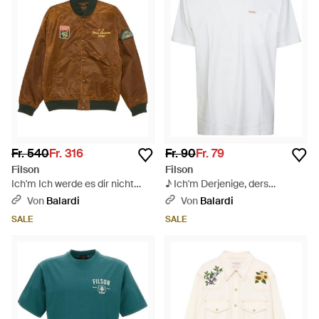
Fr. 540
Fr. 316
Fr. 90
Fr. 79
Filson
Filson
Ich'm Ich werde es dir nicht
♪ Ich'm Derjenige, ders
sagen. - Braun
Verstanden ♪ - Weiß
Von
Balardi
Von
Balardi
SALE
SALE