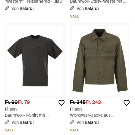
"Western" Freizeithemd - Blau
Baumwoll-Utility-Weste mit
aufgesetzten Taschen - Natur
Von
Balardi
Von
Balardi
SALE
Fr. 90
Fr. 79
Fr. 345
Fr. 243
Filson
Filson
Baumwoll-T-Shirt mit
Workwear-Jacke aus
aufgesetzter Tasche - Schwarz
Baumwolle mit Utility-Taschen
Von
Balardi
Von
Balardi
- Grün
SALE
SALE