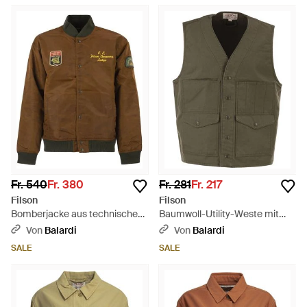
Fr. 540
Fr. 380
Fr. 281
Fr. 217
Filson
Filson
Bomberjacke aus technischem
Baumwoll-Utility-Weste mit
Nylon mit Heritage-Stickerei -
aufgesetzten Taschen - Grün
Von
Balardi
Von
Balardi
Braun
SALE
SALE