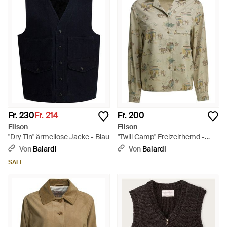
Fr. 230
Fr. 214
Fr. 200
Filson
Filson
"Dry Tin" ärmellose Jacke - Blau
"Twill Camp" Freizeithemd -
Grün
Von
Balardi
Von
Balardi
SALE