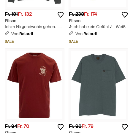
Fr. 181
Fr. 132
Fr. 238
Fr. 174
Filson
Filson
Ich'm Nirgendwohin gehen. -
♪ Ich habe ein Gefühl ♪ - Weiß
Schwarz
Von
Balardi
Von
Balardi
SALE
SALE
Fr. 94
Fr. 70
Fr. 90
Fr. 79