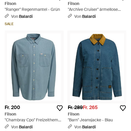
Filson
Filson
"Ranger" Regenmantel - Grün
"Archive Cruiser" ärmellose
Jacke - Weiß
Von
Balardi
Von
Balardi
SALE
Fr. 200
Fr. 289
Fr. 265
Filson
Filson
"Chambray Cpo" Freizeithemd -
"Barn" Jeansjacke - Blau
Blau
Von
Balardi
Von
Balardi