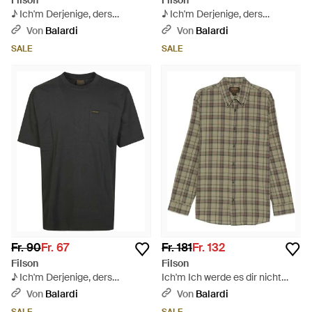
Filson
Filson
♪ Ich'm Derjenige, ders
♪ Ich'm Derjenige, ders
Verstanden ♪ - Rot
Verstanden ♪ - Grün
Von
Balardi
Von
Balardi
SALE
SALE
Fr. 90
Fr. 67
Fr. 181
Fr. 132
Filson
Filson
♪ Ich'm Derjenige, ders
Ich'm Ich werde es dir nicht
Verstanden ♪ - Schwarz
sagen. - Grün
Von
Balardi
Von
Balardi