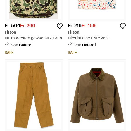
Fr. 504
Fr. 266
Fr. 216
Fr. 159
Filson
Filson
Ist im Westen gewachst - Grün
Dies ist eine Liste von
Unternehmen im Vereinigten
Von
Balardi
Von
Balardi
Königreich. - Weiß
SALE
SALE