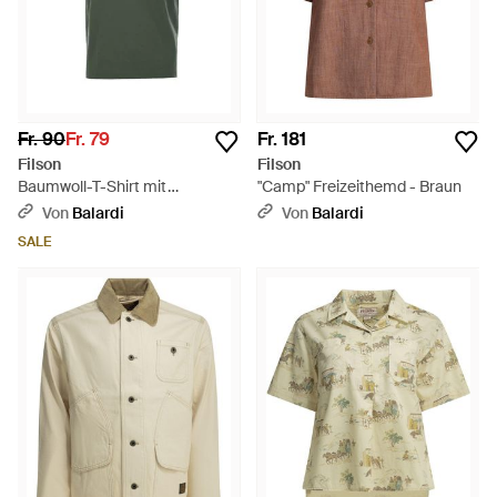
Fr. 90
Fr. 79
Fr. 181
Filson
Filson
Baumwoll-T-Shirt mit
"Camp" Freizeithemd - Braun
aufgesetzter Tasche - Grün
Von
Balardi
Von
Balardi
SALE