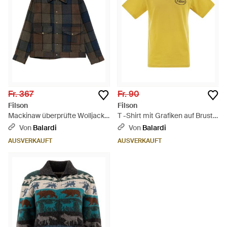
Fr. 367
Fr. 90
Filson
Filson
Mackinaw überprüfte Wolljacke
T -Shirt mit Grafiken auf Brust
- Schwarz
und Rücken - Gelb
Von
Balardi
Von
Balardi
AUSVERKAUFT
AUSVERKAUFT