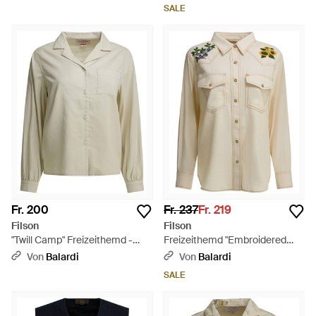
SALE
Fr. 200
Fr. 237
Fr. 219
Filson
Filson
"Twill Camp" Freizeithemd -
Freizeithemd "Embroidered
Mehrfarbig
Western". - Natur
Von
Balardi
Von
Balardi
SALE