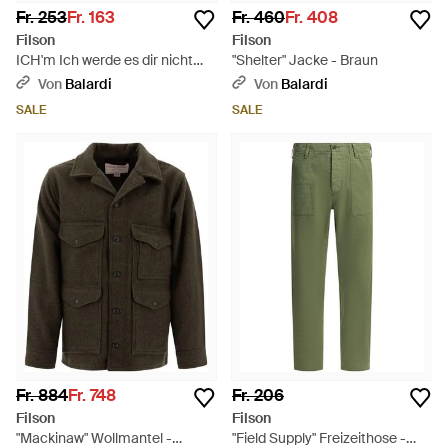
Fr. 253
Fr. 163
Fr. 460
Fr. 408
Filson
Filson
ICH'm Ich werde es dir nicht
"Shelter" Jacke - Braun
sagen. - Weiß
Von
Balardi
Von
Balardi
SALE
SALE
Fr. 884
Fr. 748
Fr. 206
Filson
Filson
"Mackinaw" Wollmantel -
"Field Supply" Freizeithose -