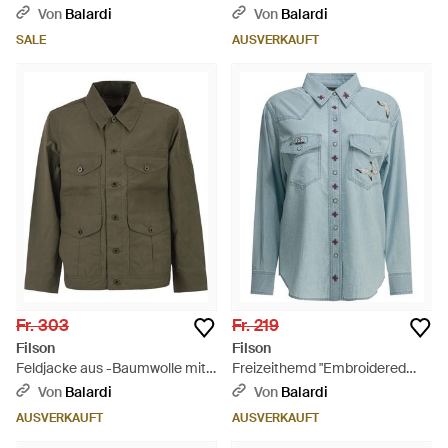
Schwarz
Grün
Von
Balardi
Von
Balardi
SALE
AUSVERKAUFT
Fr. 303
Fr. 219
Filson
Filson
Feldjacke aus -Baumwolle mit
Freizeithemd "Embroidered
Utility-Taschen - Grün
Western". - Blau
Von
Balardi
Von
Balardi
AUSVERKAUFT
AUSVERKAUFT