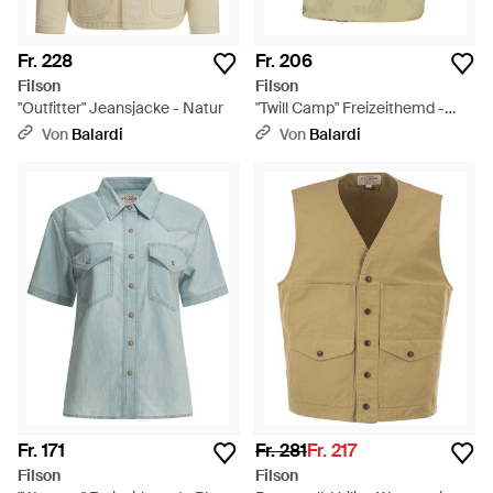
Fr. 228
Fr. 206
Filson
Filson
"Outfitter" Jeansjacke - Natur
"Twill Camp" Freizeithemd -
Weiß
Von
Balardi
Von
Balardi
Fr. 171
Fr. 281
Fr. 217
Filson
Filson