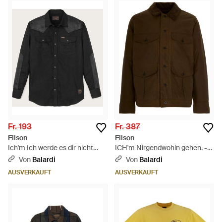
Fr. 193
Fr. 387
Filson
Filson
Ich'm Ich werde es dir nicht
ICH'm Nirgendwohin gehen. -
sagen. - Schwarz
Braun
Von
Balardi
Von
Balardi
AUSVERKAUFT
AUSVERKAUFT