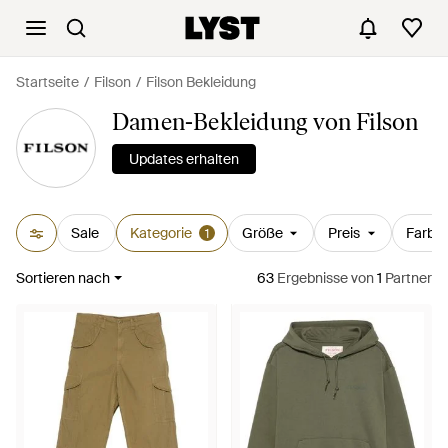
Startseite
Filson
Filson Bekleidung
Damen-Bekleidung von Filson
Updates erhalten
Sale
Kategorie
Größe
Preis
Farbe
1
Sortieren nach
63
Ergebnisse
von
1
Partner