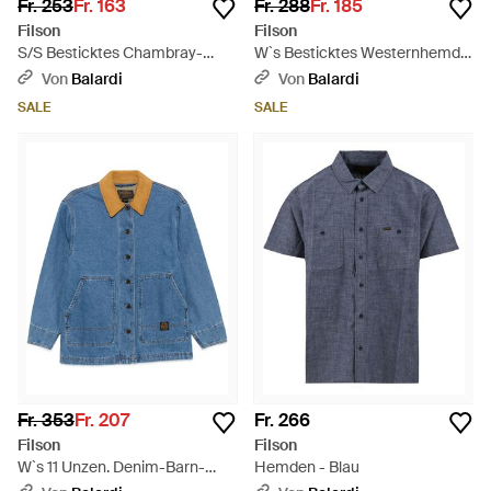
Fr. 253
Fr. 163
Fr. 288
Fr. 185
Filson
Filson
S/S Besticktes Chambray-
W`s Besticktes Westernhemd -
Hemd - Blau
Weiß
Von
Balardi
Von
Balardi
SALE
SALE
Fr. 353
Fr. 207
Fr. 266
Filson
Filson
W`s 11 Unzen. Denim-Barn-
Hemden - Blau
Mantel - Blau