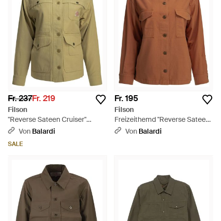
Fr. 237
Fr. 219
Fr. 195
Filson
Filson
"Reverse Sateen Cruiser"
Freizeithemd "Reverse Sateen
Overshirt-Jacke - Grün
Jac Shirt". - Braun
Von
Balardi
Von
Balardi
SALE