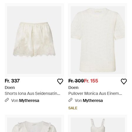
Fr. 337
Fr. 309
Fr. 155
Doen
Doen
Shorts Iona Aus Seidensatin
Pullover Monica Aus Einem
Mit Spitze - Weiß
Alpakawollgemisch - Weiß
Von
Mytheresa
Von
Mytheresa
SALE