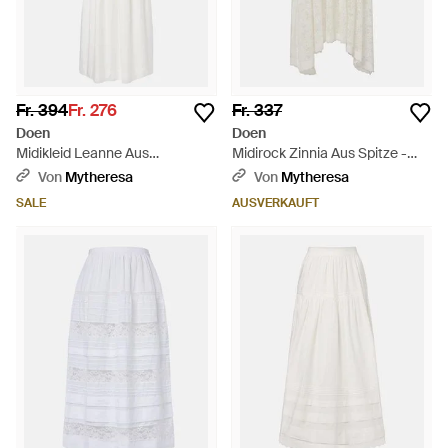
Fr. 394
Fr. 276
Fr. 337
Doen
Doen
Midikleid Leanne Aus
Midirock Zinnia Aus Spitze -
Baumwollpopeline - Weiß
Weiß
Von
Mytheresa
Von
Mytheresa
SALE
AUSVERKAUFT