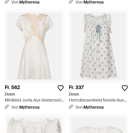
- Weiß
- Weiß
Von
Mytheresa
Von
Mytheresa
Fr. 562
Fr. 337
Doen
Doen
Minikleid Junia Aus Seidensatin
Hemdblusenkleid Nessie Aus
Mit Spitze - Weiß
Baumwolle - Weiß
Von
Mytheresa
Von
Mytheresa