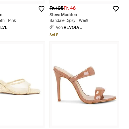
Fr. 105
Fr. 46
en
Steve Madden
th - Pink
Sandale Dipsy - Weiß
LVE
Von
REVOLVE
SALE