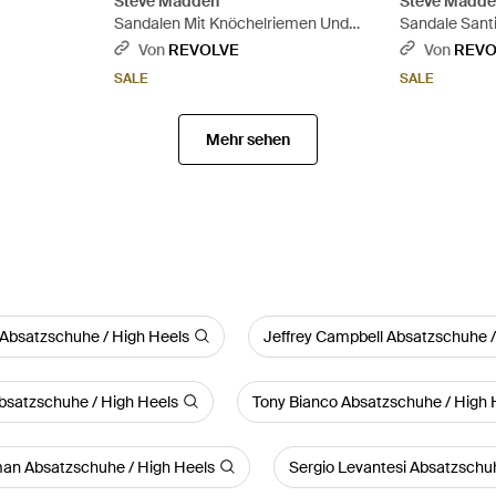
Steve Madden
Steve Madd
Sandalen Mit Knöchelriemen Und
Sandale Santi
Absatz Rae - Mehrfarbig
Von
REVOLVE
Von
REVO
SALE
SALE
Mehr sehen
 Absatzschuhe / High Heels
Jeffrey Campbell Absatzschuhe /
satzschuhe / High Heels
Tony Bianco Absatzschuhe / High 
man Absatzschuhe / High Heels
Sergio Levantesi Absatzschuh