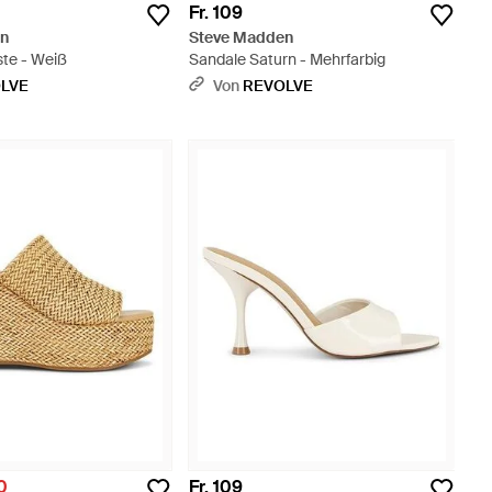
Fr. 109
en
Steve Madden
ste - Weiß
Sandale Saturn - Mehrfarbig
LVE
Von
REVOLVE
00
Fr. 109