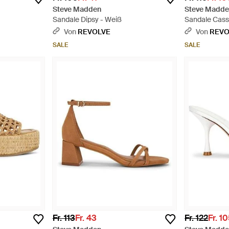
Steve Madden
Steve Madd
Sandale Dipsy - Weiß
Sandale Cass
Von
REVOLVE
Von
REVO
SALE
SALE
Fr. 113
Fr. 43
Fr. 122
Fr. 1