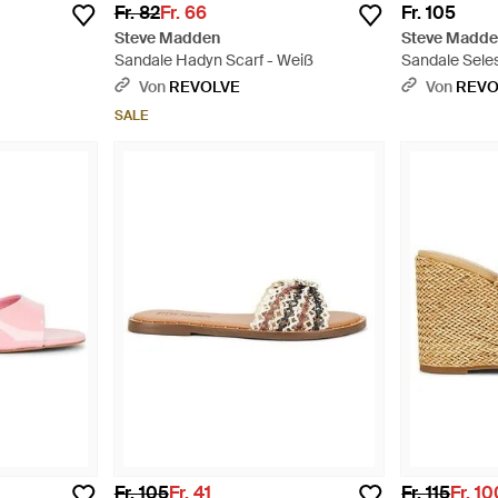
Fr. 82
Fr. 66
Fr. 105
Steve Madden
Steve Madd
Sandale Hadyn Scarf - Weiß
Sandale Sele
Von
REVOLVE
Von
REVO
SALE
Fr. 105
Fr. 41
Fr. 115
Fr. 1