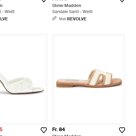
en
Steve Madden
i - Weiß
Sandale Santi - Weiß
LVE
Von
REVOLVE
05
Fr. 84