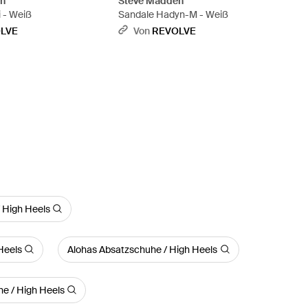
en
Steve Madden
 - Weiß
Sandale Hadyn-M - Weiß
LVE
Von
REVOLVE
 High Heels
Heels
Alohas Absatzschuhe / High Heels
e / High Heels