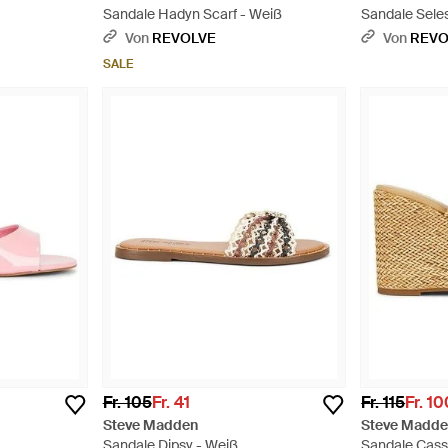
Sandale Hadyn Scarf - Weiß
Sandale Sele
Von
REVOLVE
Von
REVO
SALE
Fr. 105
Fr. 41
Fr. 115
Fr. 1
Steve Madden
Steve Madd
Sandale Dipsy - Weiß
Sandale Cass