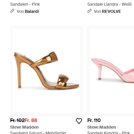
Sandalen - Pink
Sandale Liandra - Weiß
Von
Balardi
Von
REVOLVE
Fr. 102
Fr. 88
Fr. 110
Steve Madden
Steve Madden
Sandalen Saturn - Mehrfarbig
Sandale Kendrix - Pink