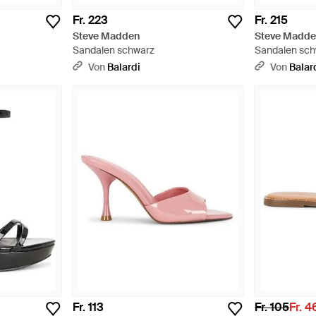
Fr. 223
Fr. 215
Steve Madden
Steve Madd
Sandalen schwarz
Sandalen sc
Von
Balardi
Von
Balar
Fr. 113
Fr. 105
Fr. 4