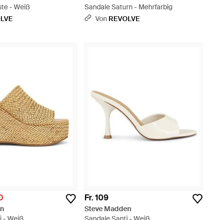
ste - Weiß
Sandale Saturn - Mehrfarbig
LVE
Von
REVOLVE
00
Fr. 109
en
Steve Madden
i - Weiß
Sandale Santi - Weiß