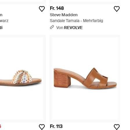
Fr. 148
en
Steve Madden
hwarz
Sandale Tamala - Mehrfarbig
di
Von
REVOLVE
6
Fr. 113