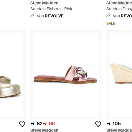
Steve Madden
Steve Madd
Sandale Elsbeth - Pink
Sandale Dips
Von
REVOLVE
Von
REVO
SALE
Fr. 82
Fr. 66
Fr. 105
Steve Madden
Steve Madd