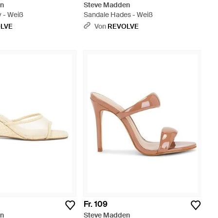
en
Steve Madden
y - Weiß
Sandale Hades - Weiß
LVE
Von
REVOLVE
Fr. 109
en
Steve Madden