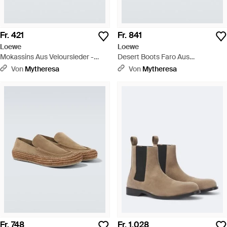
Fr. 421
Fr. 841
Loewe
Loewe
Mokassins Aus Veloursleder -
Desert Boots Faro Aus
Natur
Veloursleder - Grün
Von
Mytheresa
Von
Mytheresa
Fr. 748
Fr. 1.028