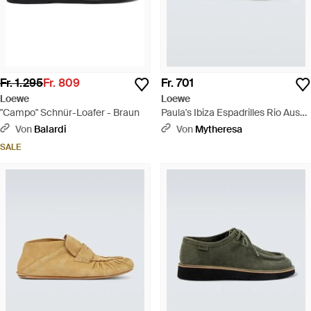
Fr. 1.295
Fr. 809
Fr. 701
Loewe
Loewe
"Campo" Schnür-Loafer - Braun
Paula's Ibiza Espadrilles Rio Aus
Veloursleder - Grün
Von
Balardi
Von
Mytheresa
SALE