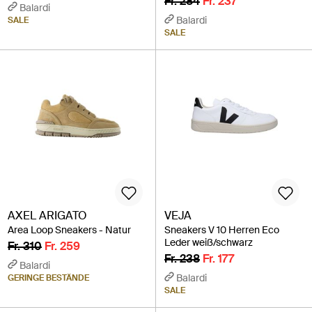
Fr. 284
Fr. 237
Balardi
Balardi
SALE
SALE
AXEL ARIGATO
VEJA
Area Loop Sneakers - Natur
Sneakers V 10 Herren Eco
Leder weiß/schwarz
Fr. 310
Fr. 259
Fr. 238
Fr. 177
Balardi
Balardi
GERINGE BESTÄNDE
SALE