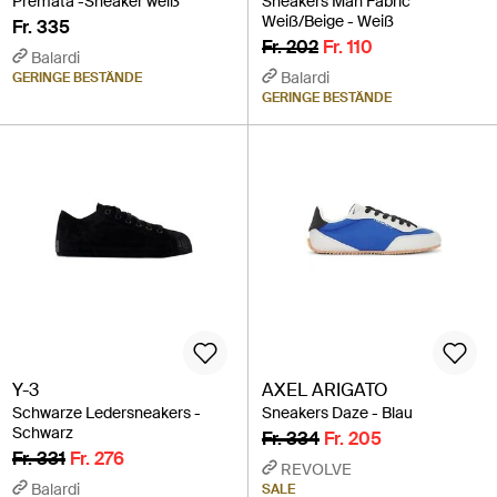
Premata -Sneaker weiß
Sneakers Man Fabric
Weiß/Beige - Weiß
Fr. 335
Fr. 202
Fr. 110
Balardi
Balardi
GERINGE BESTÄNDE
GERINGE BESTÄNDE
Y-3
AXEL ARIGATO
Schwarze Ledersneakers -
Sneakers Daze - Blau
Schwarz
Fr. 334
Fr. 205
Fr. 331
Fr. 276
REVOLVE
Balardi
SALE