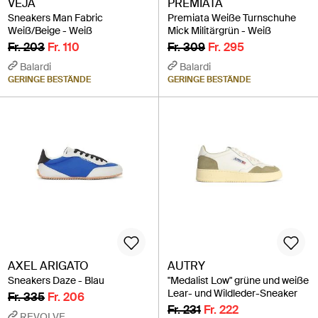
VEJA
PREMIATA
Sneakers Man Fabric
Premiata Weiße Turnschuhe
Weiß/Beige - Weiß
Mick Militärgrün - Weiß
Fr. 203
Fr. 110
Fr. 309
Fr. 295
Balardi
Balardi
GERINGE BESTÄNDE
GERINGE BESTÄNDE
AXEL ARIGATO
AUTRY
Sneakers Daze - Blau
"Medalist Low" grüne und weiße
Lear- und Wildleder-Sneaker
Fr. 335
Fr. 206
Fr. 231
Fr. 222
REVOLVE