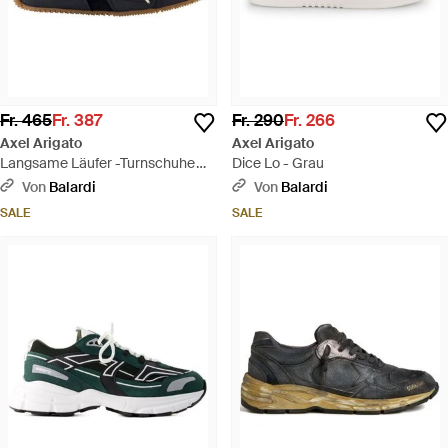
Fr. 465
Fr. 387
Fr. 290
Fr. 266
Axel Arigato
Axel Arigato
Langsame Läufer -Turnschuhe
Dice Lo - Grau
Leder schwarz - Blau
Von
Balardi
Von
Balardi
SALE
SALE