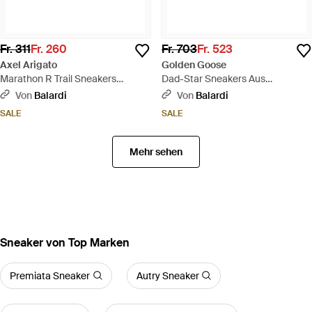
Fr. 311
Fr. 260
Fr. 703
Fr. 523
Axel Arigato
Golden Goose
Marathon R Trail Sneakers
Dad-Star Sneakers Aus
Ledergrün/Schwarz - Grau
Schwarzem Naplak Und Rissleder
Von
Balardi
Von
Balardi
- Schwarz
SALE
SALE
Mehr sehen
Sneaker von Top Marken
Premiata Sneaker
Autry Sneaker