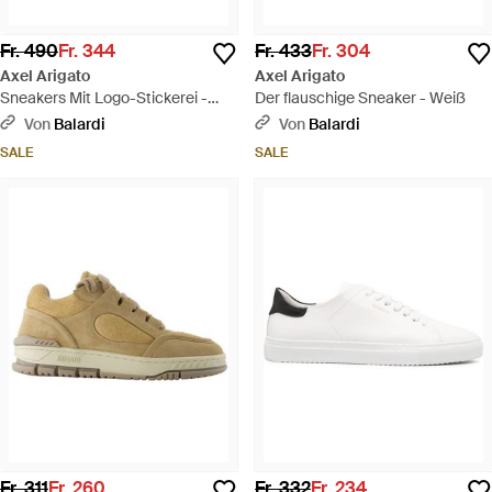
Fr. 490
Fr. 344
Fr. 433
Fr. 304
Axel Arigato
Axel Arigato
Sneakers Mit Logo-Stickerei -
Der flauschige Sneaker - Weiß
Weiß
Von
Balardi
Von
Balardi
SALE
SALE
Fr. 311
Fr. 260
Fr. 332
Fr. 234