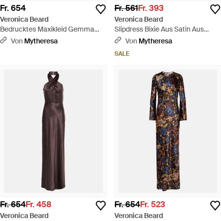
Fr. 654
Fr. 561
Fr. 393
Veronica Beard
Veronica Beard
Bedrucktes Maxikleid Gemma
Slipdress Bixie Aus Satin Aus
Aus Einem Seidengemisch - Grün
Seidengemisch - Grün
Von
Mytheresa
Von
Mytheresa
SALE
Fr. 654
Fr. 458
Fr. 654
Fr. 523
Veronica Beard
Veronica Beard