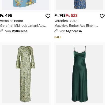
Fr. 495
Fr. 748
Fr. 523
Veronica Beard
Veronica Beard
Geraffter Midirock Limani Aus
Maxikleid Ember Aus Einem
Seidengemisch Mit
Seidengemisch - Blau
Von
Mytheresa
Von
Mytheresa
Blumenmuster - Blau
SALE