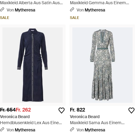
Maxikleid Alberta Aus Satin Aus
Maxikleid Gemma Aus Einem
Seidengemisch - Lila
Seidengemisch - Schwarz
Von
Mytheresa
Von
Mytheresa
SALE
SALE
Fr. 654
Fr. 262
Fr. 822
Veronica Beard
Veronica Beard
Hemdblusenkleid Lex Aus Einem
Maxikleid Sama Aus Einem
Seidengemisch - Blau
Seidengemisch - Grau
Von
Mytheresa
Von
Mytheresa