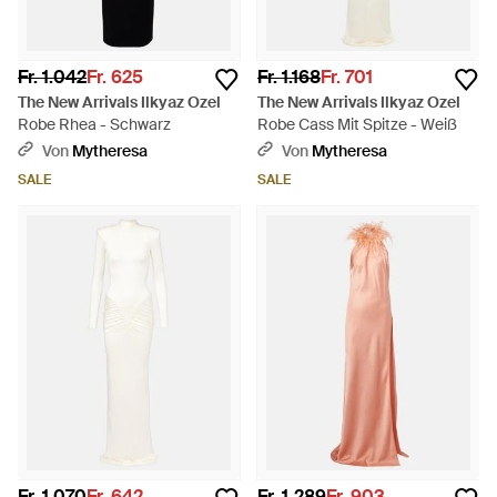
Fr. 1.042
Fr. 625
Fr. 1.168
Fr. 701
The New Arrivals Ilkyaz Ozel
The New Arrivals Ilkyaz Ozel
Robe Rhea - Schwarz
Robe Cass Mit Spitze - Weiß
Von
Mytheresa
Von
Mytheresa
SALE
SALE
Fr. 1.070
Fr. 642
Fr. 1.289
Fr. 903