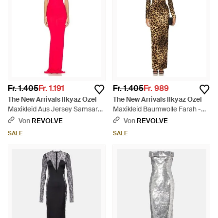
Fr. 1.405
Fr. 1.191
Fr. 1.405
Fr. 989
The New Arrivals Ilkyaz Ozel
The New Arrivals Ilkyaz Ozel
Maxikleid Aus Jersey Samsara
Maxikleid Baumwolle Farah -
- Rot
Mehrfarbig
Von
REVOLVE
Von
REVOLVE
SALE
SALE