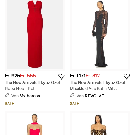
Fr. 925
Fr. 555
Fr. 1.171
Fr. 812
The New Arrivals Ilkyaz Ozel
The New Arrivals Ilkyaz Ozel
Robe Noa - Rot
Maxikleid Aus Satin Mit
Spitzendetails Jean - Schwarz
Von
Mytheresa
Von
REVOLVE
SALE
SALE