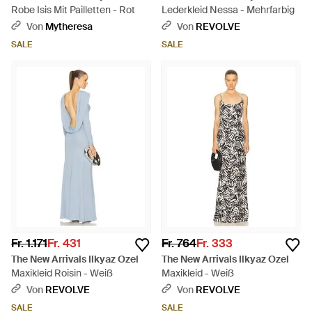
Robe Isis Mit Pailletten - Rot
Lederkleid Nessa - Mehrfarbig
Von
Mytheresa
Von
REVOLVE
SALE
SALE
Fr. 1.171
Fr. 431
Fr. 764
Fr. 333
The New Arrivals Ilkyaz Ozel
The New Arrivals Ilkyaz Ozel
Maxikleid Roisin - Weiß
Maxikleid - Weiß
Von
REVOLVE
Von
REVOLVE
SALE
SALE