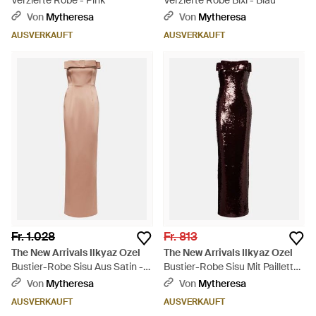
Verzierte Robe - Pink
Verzierte Robe Bixi - Blau
Von
Mytheresa
Von
Mytheresa
AUSVERKAUFT
AUSVERKAUFT
Fr. 1.028
Fr. 813
The New Arrivals Ilkyaz Ozel
The New Arrivals Ilkyaz Ozel
Bustier-Robe Sisu Aus Satin -
Bustier-Robe Sisu Mit Pailletten
Braun
- Lila
Von
Mytheresa
Von
Mytheresa
AUSVERKAUFT
AUSVERKAUFT