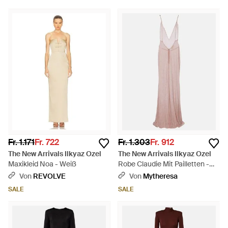
Fr. 1.171
Fr. 722
Fr. 1.303
Fr. 912
The New Arrivals Ilkyaz Ozel
The New Arrivals Ilkyaz Ozel
Maxikleid Noa - Weiß
Robe Claudie Mit Pailletten -
Pink
Von
REVOLVE
Von
Mytheresa
SALE
SALE