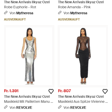
The New Arrivals Ilkyaz Ozel
The New Arrivals Ilkyaz Ozel
Robe Euphorie - Rot
Robe Amanda - Pink
Von
Mytheresa
Von
Mytheresa
AUSVERKAUFT
AUSVERKAUFT
Fr. 1.391
Fr. 807
The New Arrivals Ilkyaz Ozel
The New Arrivals Ilkyaz Ozel
Maxikleid Mit Pailletten Manu -
Maxikleid Aus Spitze Vivienne -
Weiß
Schwarz
Von
REVOLVE
Von
REVOLVE