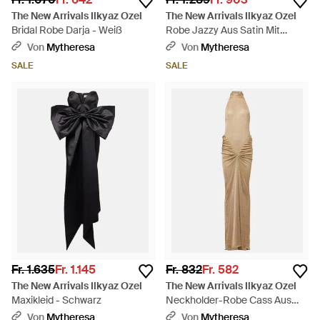
The New Arrivals Ilkyaz Ozel
The New Arrivals Ilkyaz Ozel
Bridal Robe Darja - Weiß
Robe Jazzy Aus Satin Mit
Federn - Orange
Von
Mytheresa
Von
Mytheresa
SALE
SALE
Fr. 1.635
Fr. 1.145
Fr. 832
Fr. 582
The New Arrivals Ilkyaz Ozel
The New Arrivals Ilkyaz Ozel
Maxikleid - Schwarz
Neckholder-Robe Cass Aus
Lame - Natur
Von
Mytheresa
Von
Mytheresa