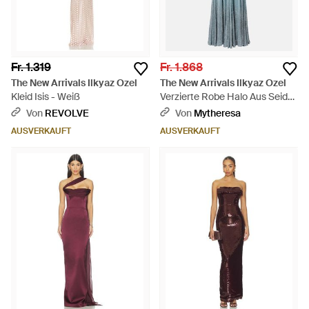
Fr. 1.319
Fr. 1.868
The New Arrivals Ilkyaz Ozel
The New Arrivals Ilkyaz Ozel
Kleid Isis - Weiß
Verzierte Robe Halo Aus Seide
- Blau
Von
REVOLVE
Von
Mytheresa
AUSVERKAUFT
AUSVERKAUFT