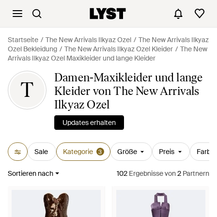
Startseite
The New Arrivals Ilkyaz Ozel
The New Arrivals Ilkyaz
Ozel Bekleidung
The New Arrivals Ilkyaz Ozel Kleider
The New
Arrivals Ilkyaz Ozel Maxikleider und lange Kleider
Damen-Maxikleider und lange
T
Kleider von The New Arrivals
Ilkyaz Ozel
Updates erhalten
Sale
Kategorie
Größe
Preis
Farbe
3
Sortieren nach
102
Ergebnisse
von
2
Partnern