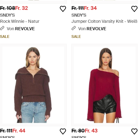
Fr. 108
Fr. 32
Fr. 111
Fr. 34
SNDY'S
SNDY'S
Rock Winnie - Natur
Jumper Colton Varsity Knit - Weiß
Von
REVOLVE
Von
REVOLVE
SALE
SALE
Fr. 111
Fr. 44
Fr. 80
Fr. 43
SNDY'S
SNDY'S