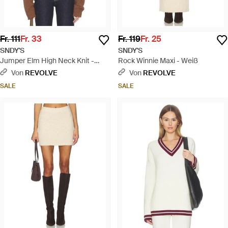
Fr. 111
Fr. 33
Fr. 119
Fr. 25
SNDY'S
SNDY'S
Jumper Elm High Neck Knit -
Rock Winnie Maxi - Weiß
Braun
Von
REVOLVE
Von
REVOLVE
SALE
SALE