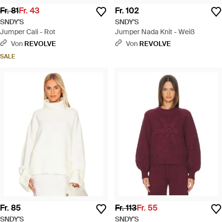
Fr. 81
Fr. 43
Fr. 102
SNDY'S
SNDY'S
Jumper Cali - Rot
Jumper Nada Knit - Weiß
Von
REVOLVE
Von
REVOLVE
SALE
Fr. 85
Fr. 113
Fr. 55
SNDY'S
SNDY'S