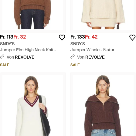
Fr. 113
Fr. 32
Fr. 133
Fr. 42
SNDY'S
SNDY'S
Jumper Elm High Neck Knit -
Jumper Winnie - Natur
Braun
Von
REVOLVE
Von
REVOLVE
SALE
SALE