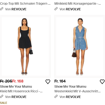
Crop-Top Mit Schmalen Trägern -
Minikleid Mit Korsagenpartie -
Pink
Blau
Von
REVOLVE
Von
REVOLVE
Fr. 205
Fr. 168
Fr. 164
Show Me Your Mumu
Show Me Your Mumu
Kleid Mit Hosenrock Ricci -
Westenkleid Mit V-Ausschnitt
Schwarz
Fairfield - Blau
Von
REVOLVE
Von
REVOLVE
SALE