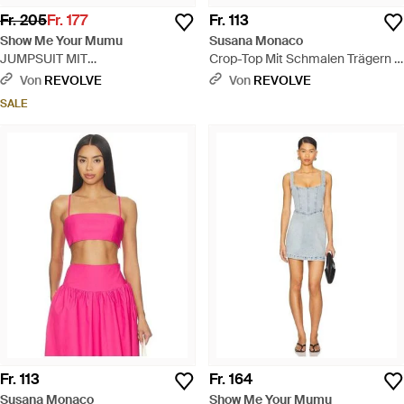
Fr. 205
Fr. 177
Fr. 113
Show Me Your Mumu
Susana Monaco
JUMPSUIT MIT
Crop-Top Mit Schmalen Trägern -
AUSGESTELLTEM BEIN
Gelb
Von
REVOLVE
Von
REVOLVE
MARTINA - Schwarz
SALE
Fr. 113
Fr. 164
Susana Monaco
Show Me Your Mumu