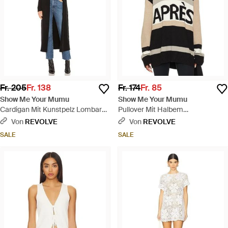
Fr. 205
Fr. 138
Fr. 174
Fr. 85
Show Me Your Mumu
Show Me Your Mumu
Cardigan Mit Kunstpelz Lombardi
Pullover Mit Halbem
- Blau
Reissverschluss Weston -
Von
REVOLVE
Von
REVOLVE
Schwarz
SALE
SALE