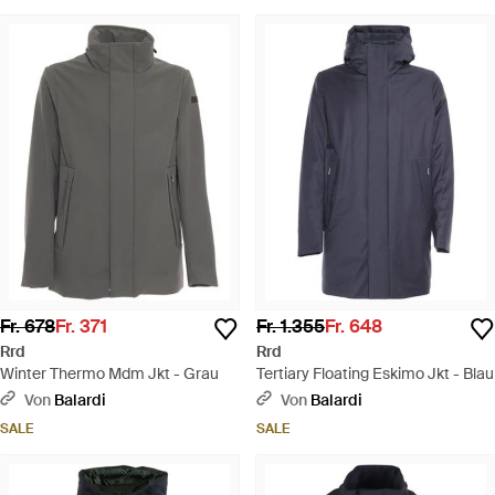
Fr. 678
Fr. 371
Fr. 1.355
Fr. 648
Rrd
Rrd
Winter Thermo Mdm Jkt - Grau
Tertiary Floating Eskimo Jkt - Blau
Von
Balardi
Von
Balardi
SALE
SALE