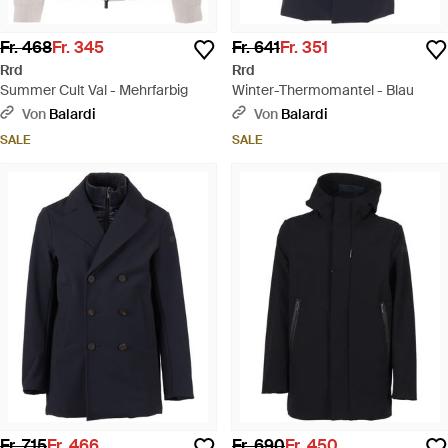
Fr. 468
Fr. 345
Fr. 641
Fr. 351
Rrd
Rrd
Summer Cult Val - Mehrfarbig
Winter-Thermomantel - Blau
Von
Balardi
Von
Balardi
SALE
SALE
Fr. 715
Fr. 466
Fr. 690
Fr. 450