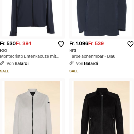
Fr. 530
Fr. 384
Fr. 1.096
Fr. 539
Rrd
Rrd
Montecristo Entenkapuze mit
Farbe abnehmbar - Blau
weichem Reißverschluss - Blau
Von
Balardi
Von
Balardi
SALE
SALE