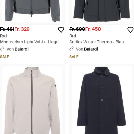
Fr. 481
Fr. 329
Fr. 690
Fr. 450
Rrd
Rrd
Montecristo Light Val Jkt Liegt In -
Surflex Winter Thermo - Blau
Grau
Von
Balardi
Von
Balardi
SALE
SALE