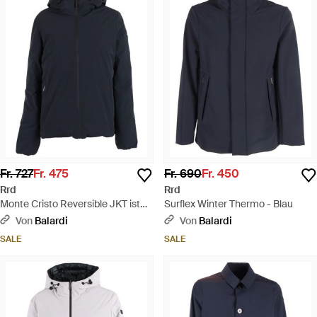
Fr. 727
Fr. 475
Fr. 690
Fr. 450
Rrd
Rrd
Monte Cristo Reversible JKT ist
Surflex Winter Thermo - Blau
der häufigste Fahrzeugtyp. - Blau
Von
Balardi
Von
Balardi
SALE
SALE