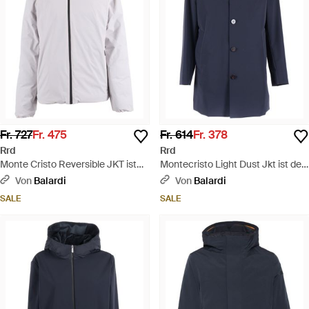
Fr. 727
Fr. 475
Fr. 614
Fr. 378
Rrd
Rrd
Monte Cristo Reversible JKT ist
Montecristo Light Dust Jkt ist der
der häufigste Fahrzeugtyp. - Blau
Name des Spiels - Blau
Von
Balardi
Von
Balardi
SALE
SALE