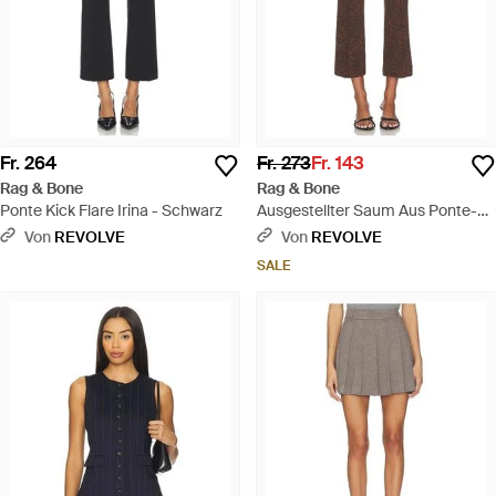
Fr. 264
Fr. 273
Fr. 143
Rag & Bone
Rag & Bone
Ponte Kick Flare Irina - Schwarz
Ausgestellter Saum Aus Ponte-
Jacquard Irina - Braun
Von
REVOLVE
Von
REVOLVE
SALE