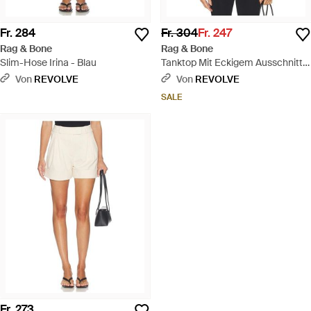
Fr. 284
Fr. 304
Fr. 247
Rag & Bone
Rag & Bone
Slim-Hose Irina - Blau
Tanktop Mit Eckigem Ausschnitt
Und Knopfleiste Irina - Schwarz
Von
REVOLVE
Von
REVOLVE
SALE
Fr. 273