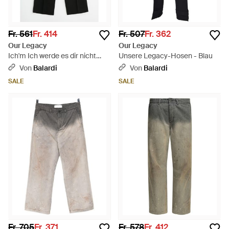
Fr. 561
Fr. 414
Fr. 507
Fr. 362
Our Legacy
Our Legacy
Ich'm Ich werde es dir nicht
Unsere Legacy-Hosen - Blau
sagen. - Schwarz
Von
Balardi
Von
Balardi
SALE
SALE
Fr. 705
Fr. 371
Fr. 578
Fr. 412