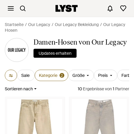
Startseite
Our Legacy
Our Legacy Bekleidung
Our Legacy
Hosen
Damen-Hosen von Our Legacy
Updates erhalten
Sale
Kategorie
Größe
Preis
Farbe
2
Sortieren nach
10
Ergebnisse
von
1
Partner