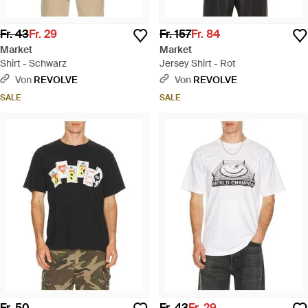
Fr. 43
Fr. 29
Fr. 157
Fr. 84
Market
Market
Shirt - Schwarz
Jersey Shirt - Rot
Von
REVOLVE
Von
REVOLVE
SALE
SALE
Fr. 50
Fr. 43
Fr. 29