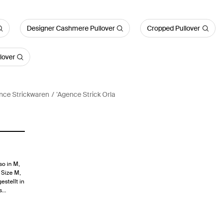
Designer Cashmere Pullover
Cropped Pullover
lover
nce Strickwaren
'Agence Strick Orla
o in M,
 Size M,
stellt in
ss…