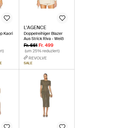
L'AGENCE
p Kaori
Doppelreihiger Blazer
Aus Strick Riva - Weiß
Fr. 661
Fr. 499
rt)
(um 25% reduziert)
REVOLVE
E
SALE