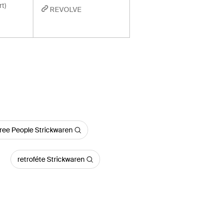
t)
REVOLVE
ree People Strickwaren
retroféte Strickwaren