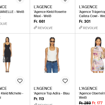
NCE
L'AGENCE
L'AGENCE
JANELLE - Weiß
'Agence Kleid Rosette
'Agence Trägerto
Maxi - Weiß
Calista Cowl - We
2
Fr. 661
Fr. 301
OLVE
REVOLVE
REVOLVE
NCE
L'AGENCE
L'AGENCE
Kleid Michelle -
'Agence Top Adira - Blau
'Agence Oberteil 
z
Weiß
Fr. 113
Fr. 283
Fr. 177