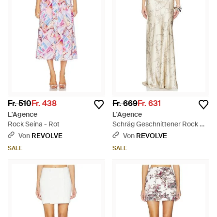
Fr. 510
Fr. 438
Fr. 669
Fr. 631
L'Agence
L'Agence
Rock Seina - Rot
Schräg Geschnittener Rock Mit
Taillenbund Ryker - Natur
Von
REVOLVE
Von
REVOLVE
SALE
SALE