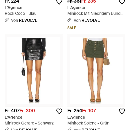
Fr. 224
Fr. 361
Fr. 235
L'Agence
L'Agence
Rock Coco - Blau
Minirock Mit Niedrigem Bund
Cyra - Schwarz
Von
REVOLVE
Von
REVOLVE
SALE
Fr. 407
Fr. 300
Fr. 254
Fr. 107
L'Agence
L'Agence
Minirock Gerard - Schwarz
Minirock Solene - Grün