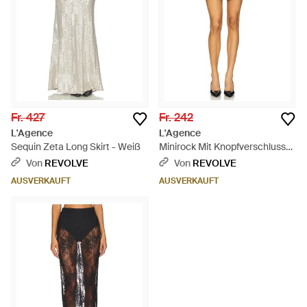
Fr. 427
Fr. 242
L'Agence
L'Agence
Sequin Zeta Long Skirt - Weiß
Minirock Mit Knopfverschluss
Zander - Mehrfarbig
Von
REVOLVE
Von
REVOLVE
AUSVERKAUFT
AUSVERKAUFT