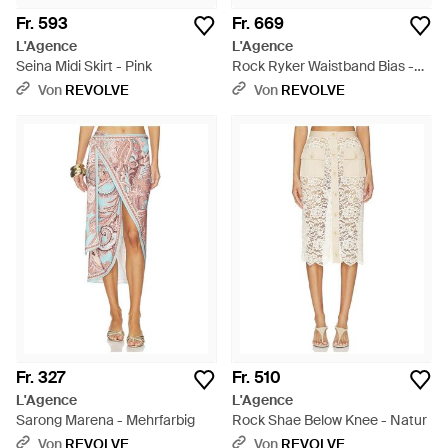
Fr. 593
Fr. 669
L'Agence
L'Agence
Seina Midi Skirt - Pink
Rock Ryker Waistband Bias -
Mehrfarbig
Von
REVOLVE
Von
REVOLVE
Fr. 327
Fr. 510
L'Agence
L'Agence
Sarong Marena - Mehrfarbig
Rock Shae Below Knee - Natur
Von
REVOLVE
Von
REVOLVE