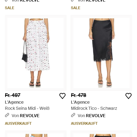
Von
REVOLVE
Von
REVOLVE
SALE
SALE
Fr. 497
Fr. 478
L'Agence
L'Agence
Rock Seina Midi - Weiß
Midirock Tico - Schwarz
Von
REVOLVE
Von
REVOLVE
AUSVERKAUFT
AUSVERKAUFT