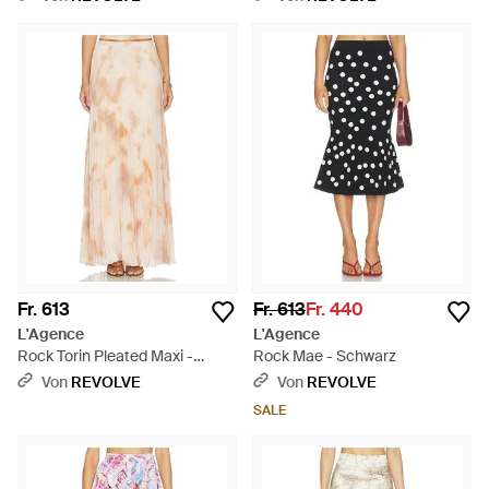
Fr. 613
Fr. 613
Fr. 440
L'Agence
L'Agence
Rock Torin Pleated Maxi -
Rock Mae - Schwarz
Natur
Von
REVOLVE
Von
REVOLVE
SALE