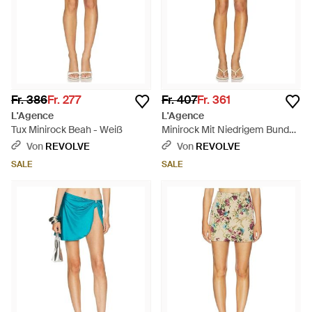
Fr. 386
Fr. 277
Fr. 407
Fr. 361
L'Agence
L'Agence
Tux Minirock Beah - Weiß
Minirock Mit Niedrigem Bund
Cyra - Schwarz
Von
REVOLVE
Von
REVOLVE
SALE
SALE