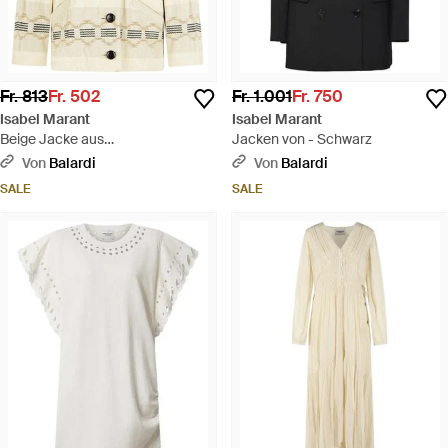
Fr. 813
Fr. 502
Fr. 1.001
Fr. 750
Isabel Marant
Isabel Marant
Beige Jacke aus
Jacken von - Schwarz
Baumwollmischung "Quayla" von -
Von
Balardi
Von
Balardi
Natur
SALE
SALE