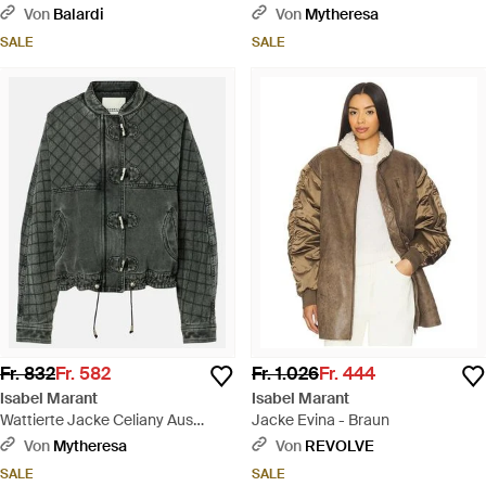
Rot
Von
Balardi
Von
Mytheresa
SALE
SALE
Fr. 832
Fr. 582
Fr. 1.026
Fr. 444
Isabel Marant
Isabel Marant
Wattierte Jacke Celiany Aus
Jacke Evina - Braun
Denim - Schwarz
Von
Mytheresa
Von
REVOLVE
SALE
SALE