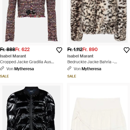
Fr. 888
Fr. 622
Fr. 1.112
Fr. 890
Isabel Marant
Isabel Marant
Cropped Jacke Gradilia Aus
Bedruckte Jacke Bahria -
Wollgemisch - Lila
Mehrfarbig
Von
Mytheresa
Von
Mytheresa
SALE
SALE