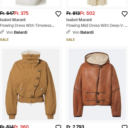
Fr. 647
Fr. 375
Fr. 813
Fr. 502
Isabel Marant
Isabel Marant
Flowing Dress With Timeless
Flowing Midi Dress With Deep V-
Elegance - Weiß
Neckline - Natur
Von
Balardi
Von
Balardi
SALE
SALE
Fr. 514
Fr. 360
Fr. 2.793