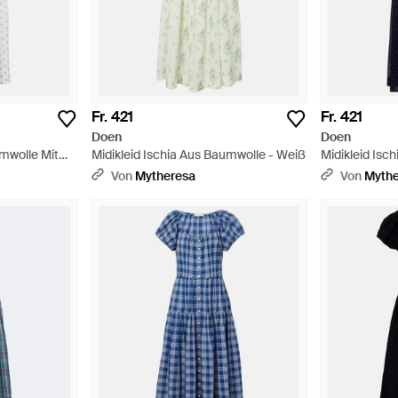
Fr. 421
Fr. 421
Doen
Doen
umwolle Mit
Midikleid Ischia Aus Baumwolle - Weiß
Midikleid Isc
Von
Mytheresa
Von
Myth