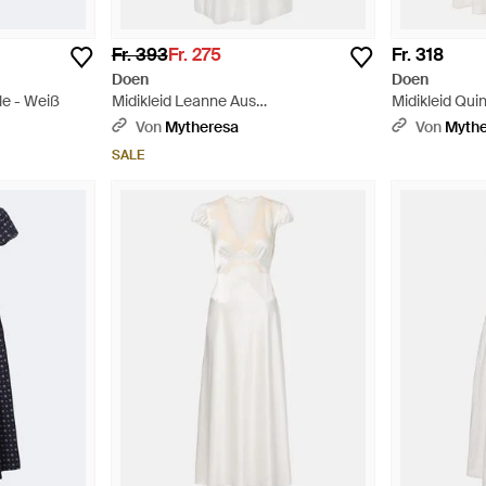
Fr. 393
Fr. 275
Fr. 318
Doen
Doen
le - Weiß
Midikleid Leanne Aus
Midikleid Qu
Baumwollpopeline - Weiß
- Weiß
Von
Mytheresa
Von
Myth
SALE