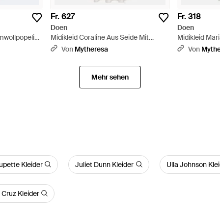
Fr. 627
Fr. 318
Doen
Doen
mwollpopeline
Midikleid Coraline Aus Seide Mit
Midikleid Mar
Spitze - Weiß
Baumwollpope
Von
Mytheresa
Von
Myth
Mehr sehen
upette Kleider
Juliet Dunn Kleider
Ulla Johnson Kle
 Cruz Kleider