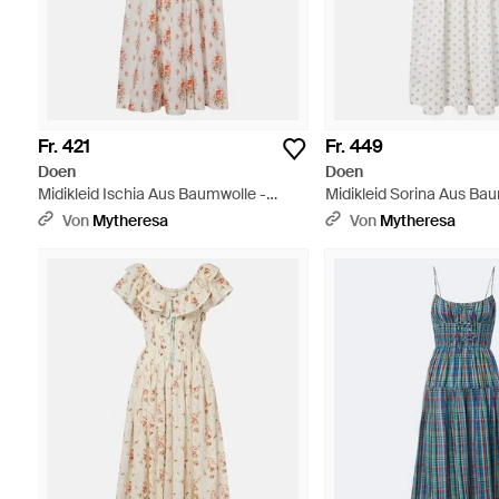
Fr. 421
Fr. 449
Doen
Doen
Midikleid Ischia Aus Baumwolle -
Midikleid Sorina Aus Ba
Mehrfarbig
Floraler Spitze - Weiß
Von
Mytheresa
Von
Mytheresa