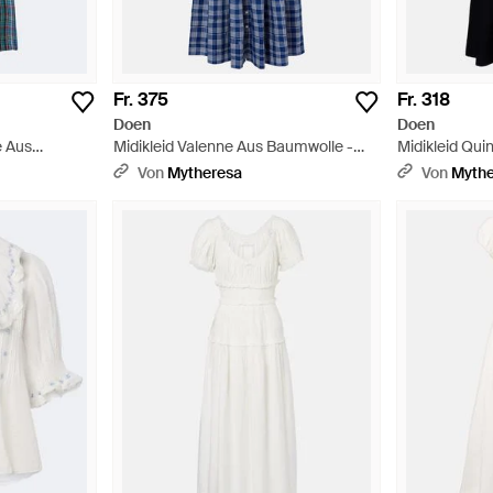
Fr. 375
Fr. 318
Doen
Doen
e Aus
Midikleid Valenne Aus Baumwolle -
Midikleid Qui
Blau
Schwarz
Von
Mytheresa
Von
Myth