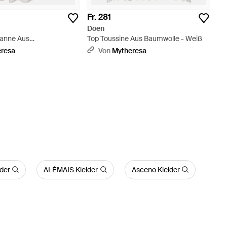
Fr. 281
Doen
ianne Aus
Top Toussine Aus Baumwolle - Weiß
line - Weiß
eresa
Von
Mytheresa
ider
ALÉMAIS Kleider
Asceno Kleider