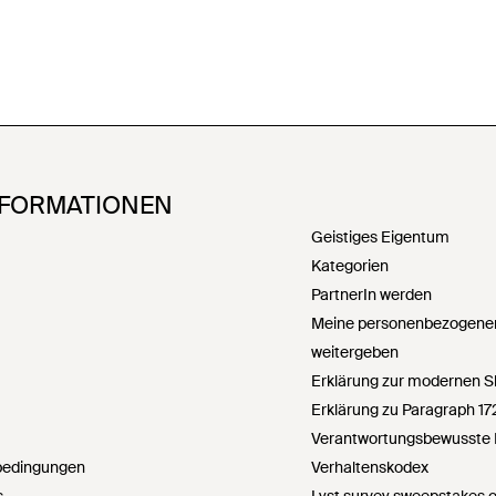
NFORMATIONEN
Geistiges Eigentum
Kategorien
PartnerIn werden
Meine personenbezogenen
weitergeben
Erklärung zur modernen S
Erklärung zu Paragraph 1
Verantwortungsbewusste 
bedingungen
Verhaltenskodex
s
Lyst survey sweepstakes off