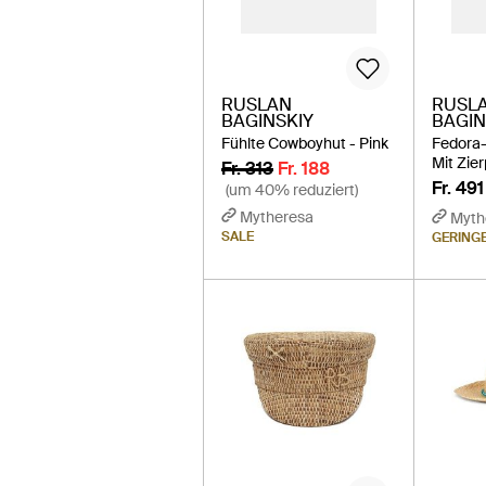
RUSLAN
RUSL
BAGINSKIY
BAGIN
Fühlte Cowboyhut - Pink
Fedora-
Mit Zie
Fr. 313
Fr. 188
Fr. 491
(um 40% reduziert)
Mytheresa
Myth
SALE
GERING