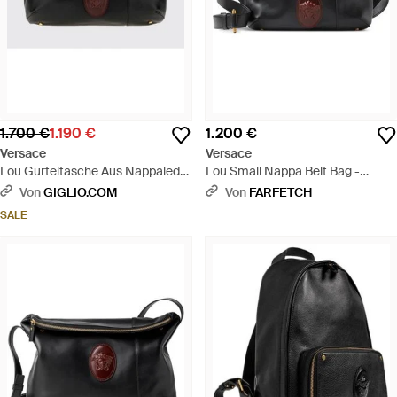
1.700 €
1.190 €
1.200 €
Versace
Versace
Lou Gürteltasche Aus Nappaleder
Lou Small Nappa Belt Bag -
- Schwarz
Schwarz
Von
GIGLIO.COM
Von
FARFETCH
SALE