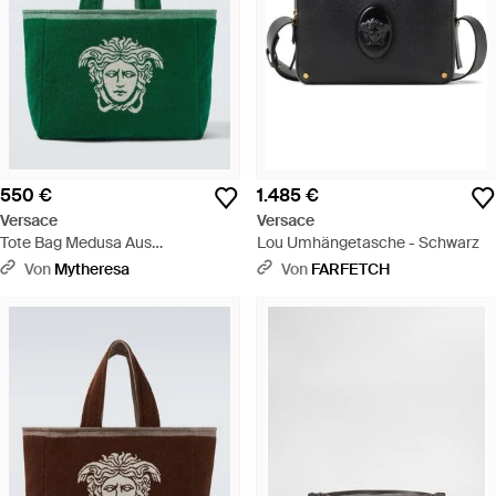
550 €
1.485 €
Versace
Versace
Tote Bag Medusa Aus
Lou Umhängetasche - Schwarz
Baumwollfrottee - Grün
Von
Mytheresa
Von
FARFETCH