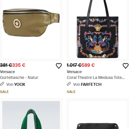
381 €
335 €
1.017 €
589 €
Versace
Versace
Gürteltasche - Natur
Coral Theatre La Medusa Tote
Bag Aus Canvas - Schwarz
Von
YOOX
Von
FARFETCH
SALE
SALE