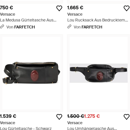
750 €
1.665 €
Versace
Versace
La Medusa Gürteltasche Aus
Lou Rucksack Aus Bedrucktem
Nylon - Schwarz
Canvas - Blau
Von
FARFETCH
Von
FARFETCH
1.539 €
1.500 €
1.275 €
Versace
Versace
Lou Gürteltasche - Schwarz
Lou Umhängetasche Aus