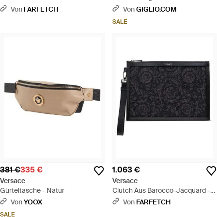
Nappaleder Mit Medusa-Logo
Von
FARFETCH
Von
GIGLIO.COM
Und Nieten - Weiß
SALE
381 €
335 €
1.063 €
Versace
Versace
Gürteltasche - Natur
Clutch Aus Barocco-Jacquard -
Schwarz
Von
YOOX
Von
FARFETCH
SALE