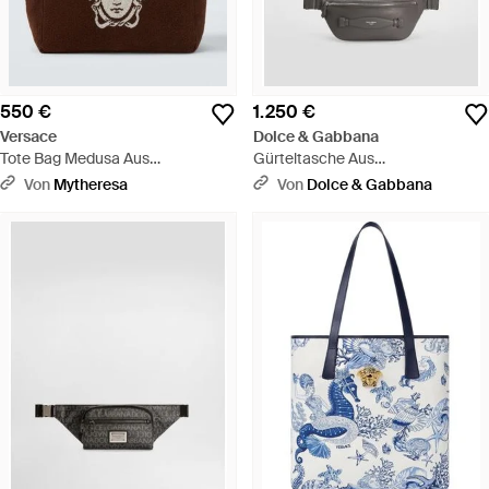
550 €
1.250 €
Versace
Dolce & Gabbana
Tote Bag Medusa Aus
Gürteltasche Aus
Baumwollfrottee - Braun
Kalbsnappaleder - Weiß
Von
Mytheresa
Von
Dolce & Gabbana