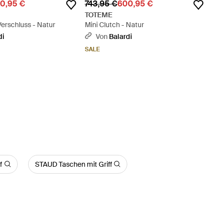
0,95 €
743,95 €
600,95 €
TOTEME
Verschluss - Natur
Mini Clutch - Natur
di
Von
Balardi
SALE
f
STAUD Taschen mit Griff