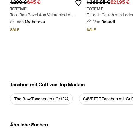
1.290 €
645 €
1.368,95 €
821,95 €
TOTEME
TOTEME
Tote Bag Bevel Aus Veloursleder -
T-Lock-Clutch aus Leder
Schwarz
Von
Mytheresa
Von
Balardi
SALE
SALE
Taschen mit Griff von Top Marken
The Row Taschen mit Griff
SAVETTE Taschen mit Grif
Ähnliche Suchen