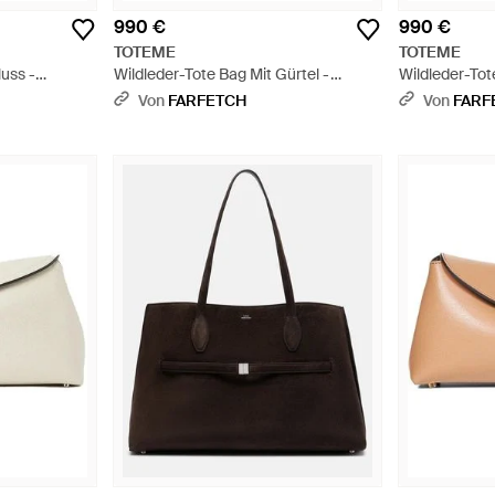
990 €
990 €
TOTEME
TOTEME
luss -
Wildleder-Tote Bag Mit Gürtel -
Wildleder-Tot
Schwarz
Schwarz
Von
FARFETCH
Von
FARF