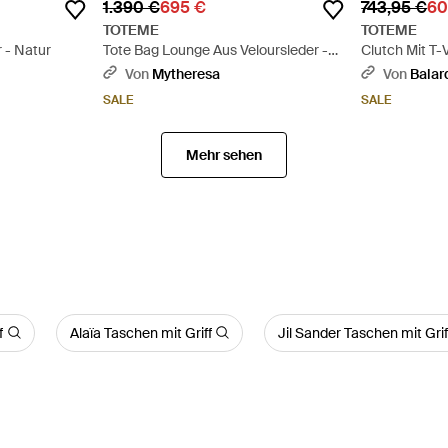
1.390 €
695 €
743,95 €
60
TOTEME
TOTEME
 - Natur
Tote Bag Lounge Aus Veloursleder -
Clutch Mit T-
Schwarz
Von
Mytheresa
Von
Balar
SALE
SALE
Mehr sehen
f
Alaïa Taschen mit Griff
Jil Sander Taschen mit Grif