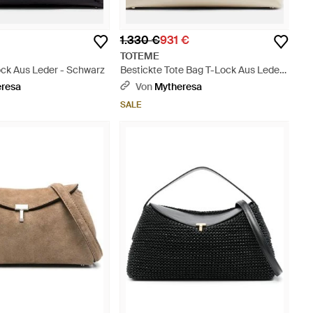
1.330 €
931 €
TOTEME
ock Aus Leder - Schwarz
Bestickte Tote Bag T-Lock Aus Leder -
Natur
eresa
Von
Mytheresa
SALE