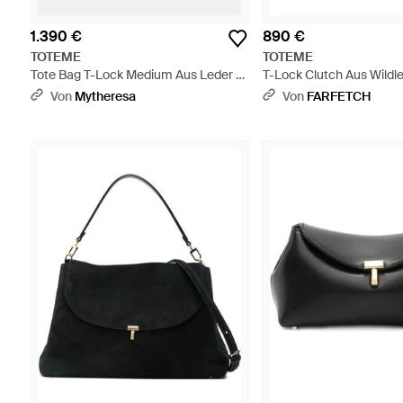
1.390 €
890 €
TOTEME
TOTEME
Tote Bag T-Lock Medium Aus Leder -
T-Lock Clutch Aus Wildle
Schwarz
Schwarz
Von
Mytheresa
Von
FARFETCH