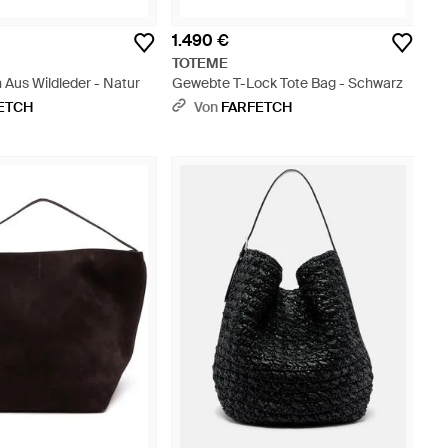
1.490 €
TOTEME
 Aus Wildleder - Natur
Gewebte T-Lock Tote Bag - Schwarz
ETCH
Von
FARFETCH