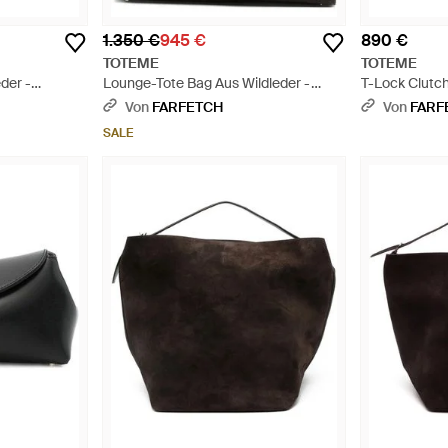
1.350 €
945 €
890 €
TOTEME
TOTEME
der -
Lounge-Tote Bag Aus Wildleder -
T-Lock Clutch
Schwarz
Von
FARFETCH
Von
FARF
SALE