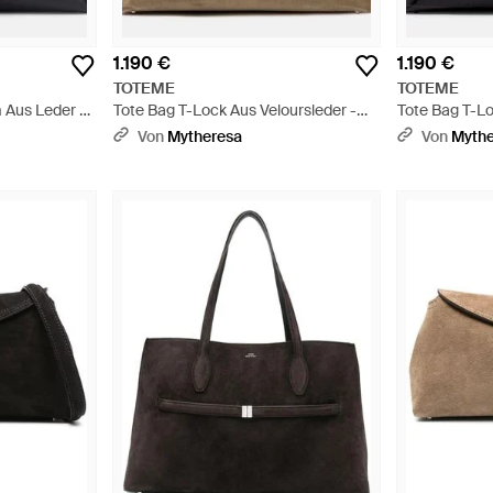
1.190 €
1.190 €
TOTEME
TOTEME
 Aus Leder -
Tote Bag T-Lock Aus Veloursleder -
Tote Bag T-L
Natur
Von
Mytheresa
Von
Myth