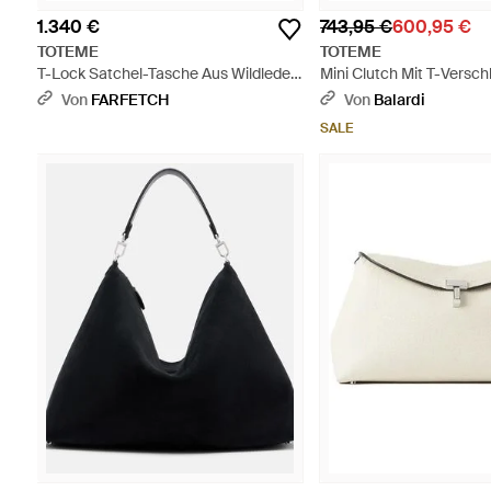
1.340 €
743,95 €
600,95 €
TOTEME
TOTEME
T-Lock Satchel-Tasche Aus Wildleder
Mini Clutch Mit T-Versch
- Schwarz
Schwarz
Von
FARFETCH
Von
Balardi
SALE