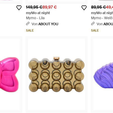
149,95 €
89,97 €
89,95 €
49,
myMo at night
myMo at nig
Mymo - Lila
Mymo - Weiß
Von
ABOUT YOU
Von
ABOU
SALE
SALE