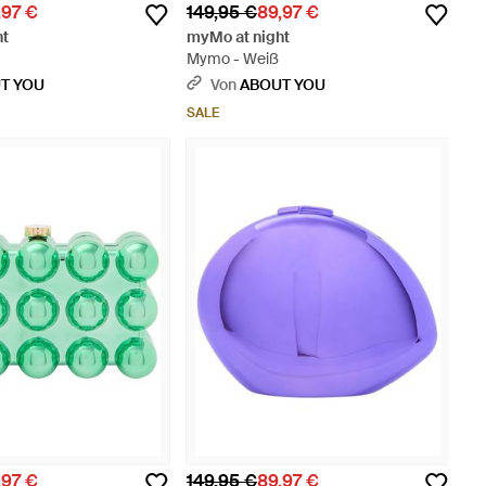
,97 €
149,95 €
89,97 €
ht
myMo at night
Mymo - Weiß
T YOU
Von
ABOUT YOU
SALE
,97 €
149,95 €
89,97 €