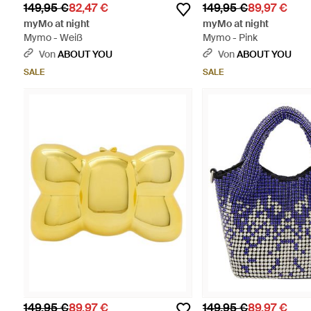
149,95 €
82,47 €
149,95 €
89,97 €
myMo at night
myMo at night
Mymo - Weiß
Mymo - Pink
Von
ABOUT YOU
Von
ABOUT YOU
SALE
SALE
149,95 €
89,97 €
149,95 €
89,97 €