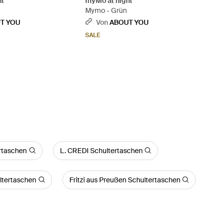
ht
myMo at night
Mymo - Grün
T YOU
Von
ABOUT YOU
SALE
rtaschen
L. CREDI Schultertaschen
ultertaschen
Fritzi aus Preußen Schultertaschen