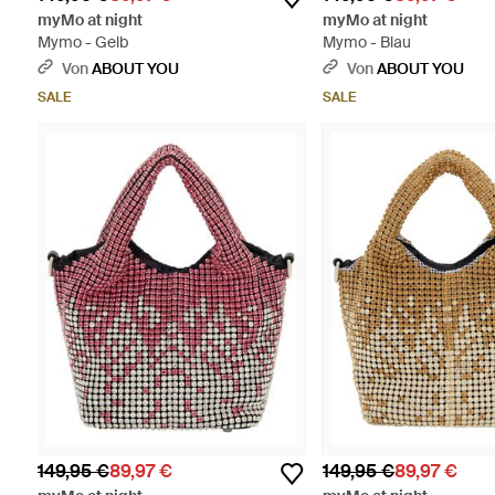
myMo at night
myMo at night
Mymo - Gelb
Mymo - Blau
Von
ABOUT YOU
Von
ABOUT YOU
SALE
SALE
149,95 €
89,97 €
149,95 €
89,97 €