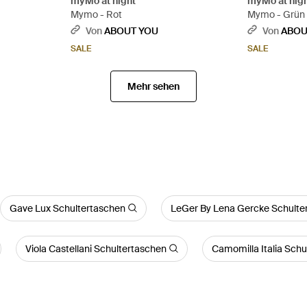
myMo at night
myMo at nig
Mymo - Rot
Mymo - Grün
Von
ABOUT YOU
Von
ABOU
SALE
SALE
Mehr sehen
Gave Lux Schultertaschen
LeGer By Lena Gercke Schulte
Viola Castellani Schultertaschen
Camomilla Italia Sch