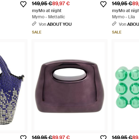
149,95 €
89,97 €
149,95 €
89
myMo at night
myMo at nig
Mymo - Mettallic
Mymo - Lila
Von
ABOUT YOU
Von
ABOU
SALE
SALE
149,95 €
89,97 €
149,95 €
89