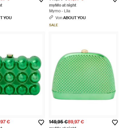
ht
myMo at night
Mymo - Lila
T YOU
Von
ABOUT YOU
SALE
,97 €
149,95 €
89,97 €