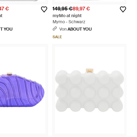
47 €
149,95 €
89,97 €
ht
myMo at night
Mymo - Schwarz
T YOU
Von
ABOUT YOU
SALE