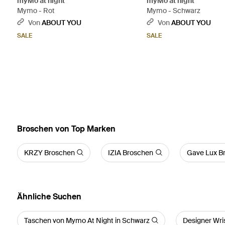
myMo at night
myMo at night
Mymo - Rot
Mymo - Schwarz
Von
ABOUT YOU
Von
ABOUT YOU
SALE
SALE
Broschen von Top Marken
KRZY Broschen
IZIA Broschen
Gave Lux B
Ähnliche Suchen
Taschen von Mymo At Night in Schwarz
Designer Wris