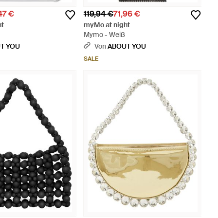
47 €
119,94 €
71,96 €
ht
myMo at night
Mymo - Weiß
T YOU
Von
ABOUT YOU
SALE