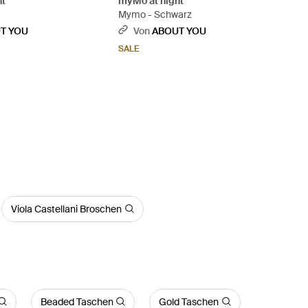
ht
myMo at night
Mymo - Schwarz
T YOU
Von
ABOUT YOU
SALE
Viola Castellani Broschen
Beaded Taschen
Gold Taschen