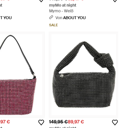
ht
myMo at night
Mymo - Weiß
T YOU
Von
ABOUT YOU
SALE
,97 €
149,95 €
89,97 €