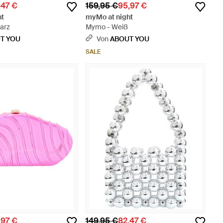
,47 €
159,95 €
95,97 €
ht
myMo at night
arz
Mymo - Weiß
T YOU
Von
ABOUT YOU
SALE
,97 €
149,95 €
82,47 €