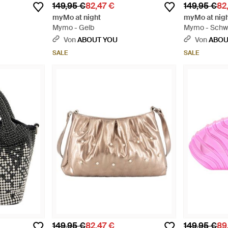
149,95 €
82,47 €
149,95 €
82
myMo at night
myMo at nig
Mymo - Gelb
Mymo - Schw
Von
ABOUT YOU
Von
ABOU
SALE
SALE
149,95 €
82,47 €
149,95 €
89