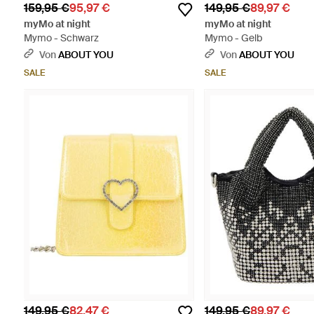
159,95 €
95,97 €
149,95 €
89,97 €
myMo at night
myMo at night
Mymo - Schwarz
Mymo - Gelb
Von
ABOUT YOU
Von
ABOUT YOU
SALE
SALE
149,95 €
82,47 €
149,95 €
89,97 €