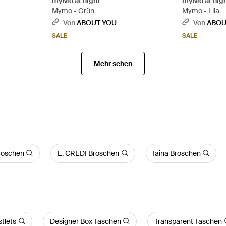
myMo at night
myMo at nig
Mymo - Grün
Mymo - Lila
Von
ABOUT YOU
Von
ABOU
SALE
SALE
Mehr sehen
roschen
L. CREDI Broschen
faina Broschen
tlets
Designer Box Taschen
Transparent Taschen