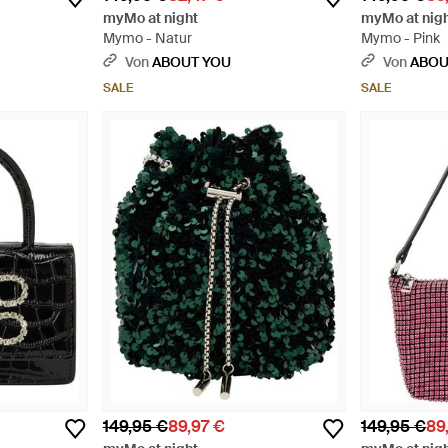
myMo at night
myMo at nig
Mymo - Natur
Mymo - Pink
Von
ABOUT YOU
Von
ABOU
SALE
SALE
149,95 €
89,97 €
149,95 €
89