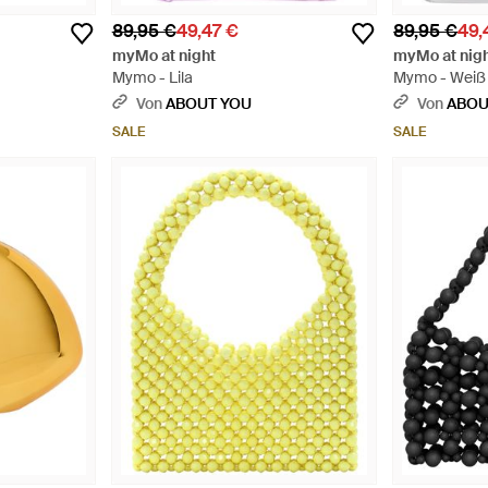
89,95 €
49,47 €
89,95 €
49,
myMo at night
myMo at nig
Mymo - Lila
Mymo - Weiß
Von
ABOUT YOU
Von
ABOU
SALE
SALE