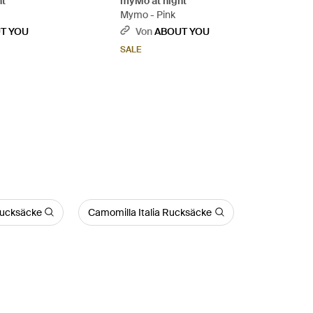
ht
myMo at night
Mymo - Pink
T YOU
Von
ABOUT YOU
SALE
 Rucksäcke
Camomilla Italia Rucksäcke