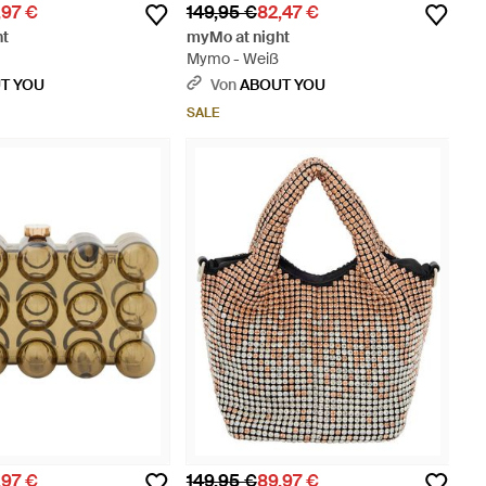
,97 €
149,95 €
82,47 €
ht
myMo at night
Mymo - Weiß
T YOU
Von
ABOUT YOU
SALE
,97 €
149,95 €
89,97 €