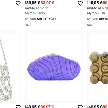
139,95 €
83,97 €
149,95 €
89
myMo at night
myMo at nig
Mymo - Gelb
Mymo - Lila
Von
ABOUT YOU
Von
ABOU
SALE
SALE
149,95 €
89,97 €
149,95 €
89