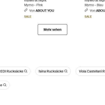
myMo at night
myMo at nig
Mymo - Pink
Mymo - Blau
Von
ABOUT YOU
Von
ABOU
SALE
SALE
Mehr sehen
REDI Rucksäcke
faina Rucksäcke
Viola Castellani
ke