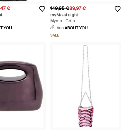
,47 €
149,95 €
89,97 €
ht
myMo at night
Mymo - Grün
T YOU
Von
ABOUT YOU
SALE