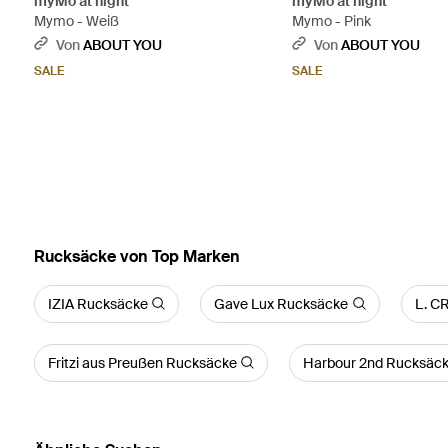
myMo at night
myMo at night
Mymo - Weiß
Mymo - Pink
Von
ABOUT YOU
Von
ABOUT YOU
SALE
SALE
Rucksäcke von Top Marken
IZIA Rucksäcke
Gave Lux Rucksäcke
L. C
Fritzi aus Preußen Rucksäcke
Harbour 2nd Rucksäc