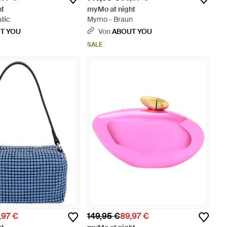
ht
myMo at night
llic
Mymo - Braun
T YOU
Von
ABOUT YOU
SALE
,97 €
149,95 €
89,97 €