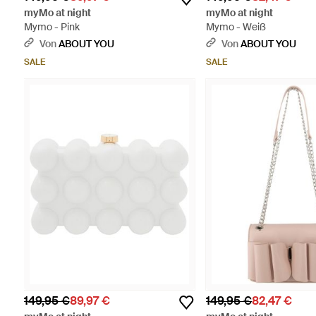
myMo at night
myMo at night
Mymo - Pink
Mymo - Weiß
Von
ABOUT YOU
Von
ABOUT YOU
SALE
SALE
149,95 €
89,97 €
149,95 €
82,47 €