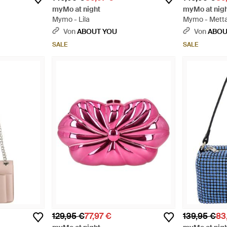
myMo at night
myMo at nig
Mymo - Lila
Mymo - Metta
Von
ABOUT YOU
Von
ABOU
SALE
SALE
129,95 €
77,97 €
139,95 €
83