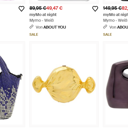
89,95 €
49,47 €
149,95 €
82
myMo at night
myMo at nig
Mymo - Weiß
Mymo - Weiß
Von
ABOUT YOU
Von
ABOU
SALE
SALE