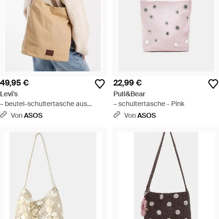
49,95 €
22,99 €
Levi's
Pull&Bear
– beutel-schultertasche aus
– schultertasche - Pink
denim - Natur
Von
ASOS
Von
ASOS