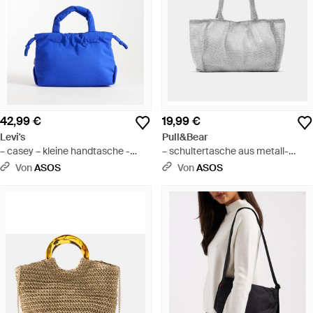
42,99 €
19,99 €
Levi's
Pull&Bear
– casey – kleine handtasche -
– schultertasche aus metall-
Blau
netzstoff - Grau
Von
ASOS
Von
ASOS