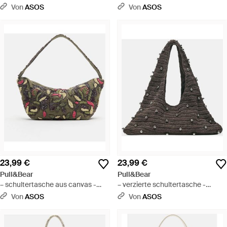
Von
ASOS
Von
ASOS
23,99 €
23,99 €
Pull&Bear
Pull&Bear
– schultertasche aus canvas -
– verzierte schultertasche -
Mettallic
Schwarz
Von
ASOS
Von
ASOS