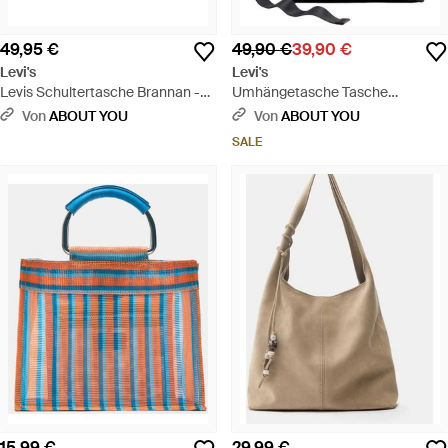
49,95 €
49,90 €
39,90 €
Levi's
Levi's
Levis Schultertasche Brannan -
Umhängetasche Tasche
Blau
ALEXANDRA B - Schwarz
Von
ABOUT YOU
Von
ABOUT YOU
SALE
15,99 €
29,99 €