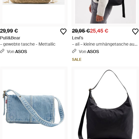
29,99 €
29,95 €
25,45 €
Pull&Bear
Levi's
– gewebte tasche - Mettallic
– ali – kleine umhängetasche aus
nylon - Schwarz
Von
ASOS
Von
ASOS
SALE