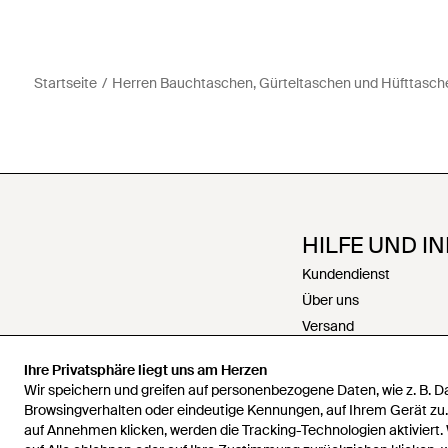
Startseite
Herren Bauchtaschen, Gürteltaschen und Hüfttasch
HILFE UND I
Kundendienst
Über uns
Versand
Rückgabe
Ihre Privatsphäre liegt uns am Herzen
Zahlungen
Wir speichern und greifen auf personenbezogene Daten, wie z. B. 
Rückerstattungen
Browsingverhalten oder eindeutige Kennungen, auf Ihrem Gerät zu
auf Annehmen klicken, werden die Tracking-Technologien aktiviert.
Karriere