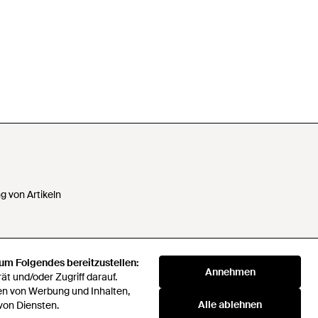
 von Artikeln
 um Folgendes bereitzustellen:
 Daten nicht verkaufen oder
Annehmen
t und/oder Zugriff darauf.
en von Werbung und Inhalten,
Alle ablehnen
von Diensten.
klaverei