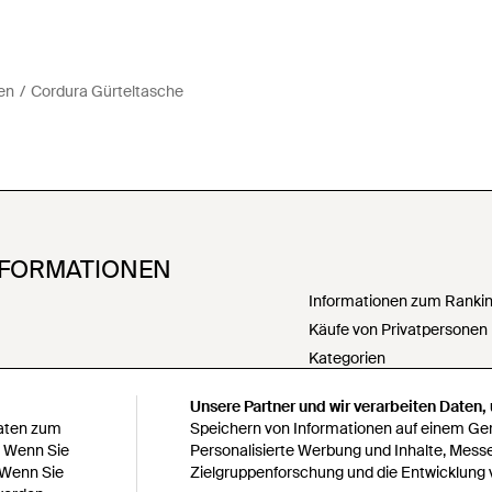
en
Cordura Gürteltasche
NFORMATIONEN
Informationen zum Ranking
Käufe von Privatpersonen
Kategorien
PartnerIn werden
Unsere Partner und wir verarbeiten Daten,
Meine personenbezogenen
Daten zum
Speichern von Informationen auf einem Gerä
weitergeben
. Wenn Sie
Personalisierte Werbung und Inhalte, Mess
 Wenn Sie
Zielgruppenforschung und die Entwicklung 
Erklärung zur modernen S