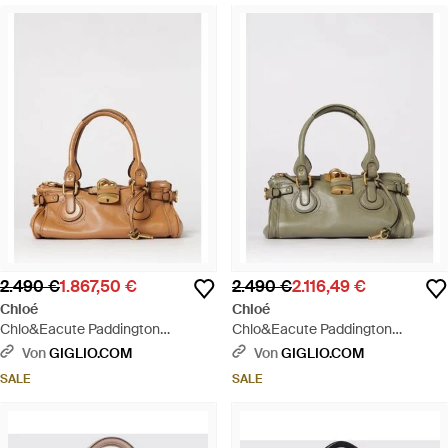
2.490 €
1.867,50 €
2.490 €
2.116,49 €
Chloé
Chloé
Chlo&Eacute Paddington
Chlo&Eacute Paddington
Ledertasche - Braun
Ledertasche - Mettallic
Von
GIGLIO.COM
Von
GIGLIO.COM
SALE
SALE