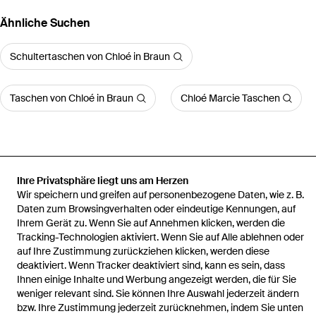
Ähnliche Suchen
Schultertaschen von Chloé in Braun
Taschen von Chloé in Braun
Chloé Marcie Taschen
Ihre Privatsphäre liegt uns am Herzen
Startseite
Damen Schultertaschen
Chloé Schultertaschen
Chlo&Eacute Paddington Ledertasche
Wir speichern und greifen auf personenbezogene Daten, wie z. B.
Daten zum Browsingverhalten oder eindeutige Kennungen, auf
Ihrem Gerät zu. Wenn Sie auf Annehmen klicken, werden die
Tracking-Technologien aktiviert. Wenn Sie auf Alle ablehnen oder
auf Ihre Zustimmung zurückziehen klicken, werden diese
deaktiviert. Wenn Tracker deaktiviert sind, kann es sein, dass
Hilfe und Informationen
Ihnen einige Inhalte und Werbung angezeigt werden, die für Sie
weniger relevant sind. Sie können Ihre Auswahl jederzeit ändern
bzw. Ihre Zustimmung jederzeit zurücknehmen, indem Sie unten