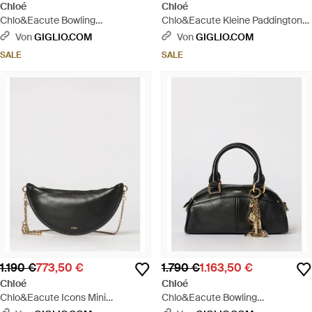
Chloé
Chloé
Chlo&Eacute Bowling
Chlo&Eacute Kleine Paddington
Ledertasche Mit Tupfenprägung -
Tasche Aus Genarbtem Leder -
Von
GIGLIO.COM
Von
GIGLIO.COM
Pink
Weiß
SALE
SALE
1.190 €
773,50 €
1.790 €
1.163,50 €
Chloé
Chloé
Chlo&Eacute Icons Mini
Chlo&Eacute Bowling
Ledertasche - Grau
Ledertasche - Schwarz