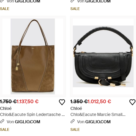
Von
GIGLIO.COM
Von
GIGLIO.COM
SALE
SALE
1.750 €
1.137,50 €
1.350 €
1.012,50 €
Chloé
Chloé
Chlo&Eacute Spin Ledertasche -
Chlo&Eacute Marcie Small
Natur
Ledertasche - Schwarz
Von
GIGLIO.COM
Von
GIGLIO.COM
SALE
SALE