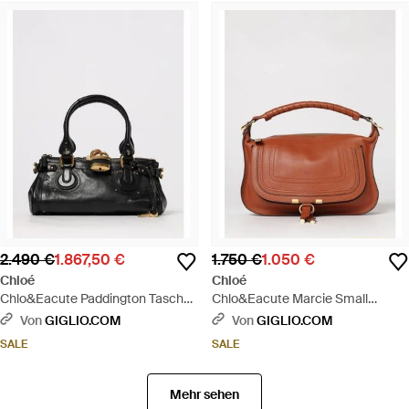
2.490 €
1.867,50 €
1.750 €
1.050 €
Chloé
Chloé
Chlo&Eacute Paddington Tasche
Chlo&Eacute Marcie Small
Aus Genarbtem Leder - Schwarz
Ledertasche - Braun
Von
GIGLIO.COM
Von
GIGLIO.COM
SALE
SALE
Mehr sehen