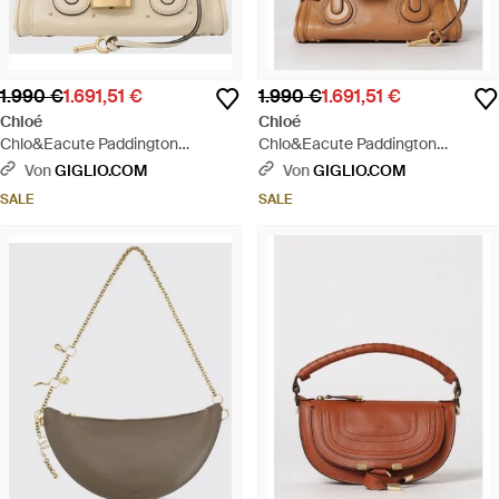
1.990 €
1.691,51 €
1.990 €
1.691,51 €
Chloé
Chloé
Chlo&Eacute Paddington
Chlo&Eacute Paddington
Ledertasche - Mettallic
Ledertasche - Braun
Von
GIGLIO.COM
Von
GIGLIO.COM
SALE
SALE