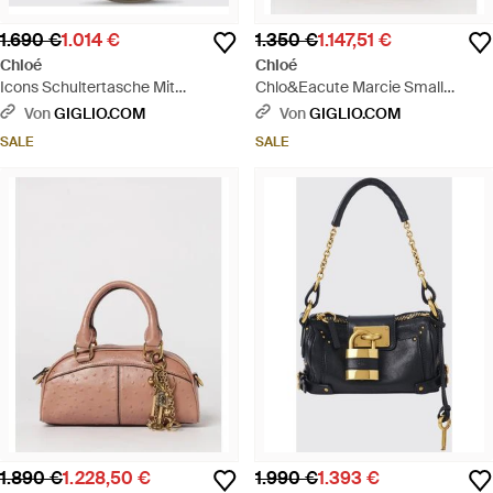
1.690 €
1.014 €
1.350 €
1.147,51 €
Chloé
Chloé
Icons Schultertasche Mit
Chlo&Eacute Marcie Small
Kettenriemen - Weiß
Ledertasche - Braun
Von
GIGLIO.COM
Von
GIGLIO.COM
SALE
SALE
1.890 €
1.228,50 €
1.990 €
1.393 €