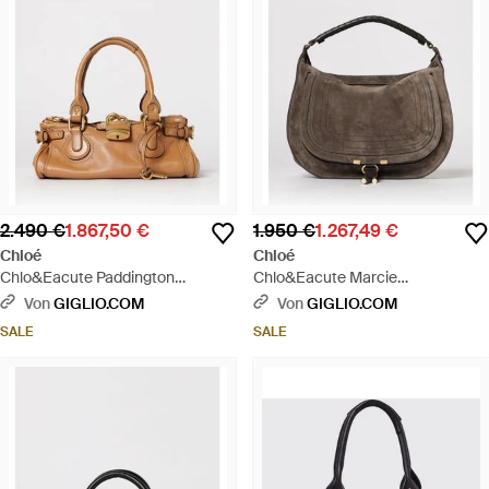
2.490 €
1.867,50 €
1.950 €
1.267,49 €
Chloé
Chloé
Chlo&Eacute Paddington
Chlo&Eacute Marcie
Ledertasche - Braun
Wildledertasche - Braun
Von
GIGLIO.COM
Von
GIGLIO.COM
SALE
SALE