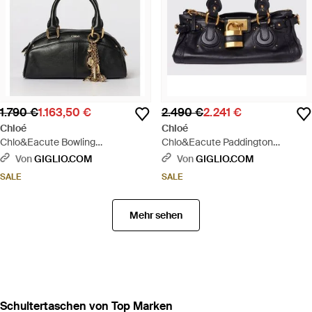
1.790 €
1.163,50 €
2.490 €
2.241 €
Chloé
Chloé
Chlo&Eacute Bowling
Chlo&Eacute Paddington
Ledertasche - Schwarz
Ledertasche - Schwarz
Von
GIGLIO.COM
Von
GIGLIO.COM
SALE
SALE
Mehr sehen
Schultertaschen von Top Marken