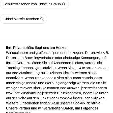
Schultertaschen von Chloé in Braun
Chloé Marcie Taschen
Ihre Privatsphäre liegt uns am Herzen
Startseite
Damen Schultertaschen
Chloé Schultertaschen
Wir speichern und greifen auf personenbezogene Daten, wie z. B.
Chlo&Eacute Marcie Small Ledertasche
Daten zum Browsingverhalten oder eindeutige Kennungen, auf
Ihrem Gerät zu. Wenn Sie auf Annehmen klicken, werden die
Tracking-Technologien aktiviert. Wenn Sie auf Alle ablehnen oder
auf Ihre Zustimmung zurückziehen klicken, werden diese
deaktiviert. Wenn Tracker deaktiviert sind, kann es sein, dass
Hilfe und Informationen
Ihnen einige Inhalte und Werbung angezeigt werden, die für Sie
weniger relevant sind. Sie können Ihre Auswahl jederzeit ändern
bzw. Ihre Zustimmung jederzeit zurücknehmen, indem Sie unten
auf der Seite auf den Link zu den Cookie-Einstellungen klicken.
Weitere Einzelheiten finden Sie in unserer
Cookie-Richtlinie
.
Unsere Partner und wir verarbeiten Daten, um Folgendes