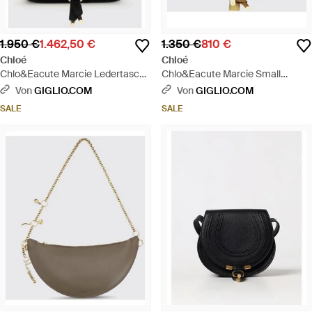
1.950 €
1.462,50 €
1.350 €
810 €
Chloé
Chloé
Chlo&Eacute Marcie Ledertasche
Chlo&Eacute Marcie Small
- Schwarz
Wildledertasche - Braun
Von
GIGLIO.COM
Von
GIGLIO.COM
SALE
SALE