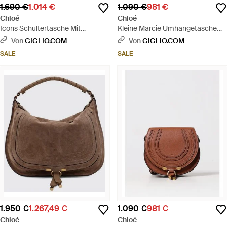
1.690 €
1.014 €
1.090 €
981 €
Chloé
Chloé
Icons Schultertasche Mit
Kleine Marcie Umhängetasche
Kettenriemen - Weiß
Aus Strukturiertem Leder -
Von
GIGLIO.COM
Von
GIGLIO.COM
Schwarz
SALE
SALE
1.950 €
1.267,49 €
1.090 €
981 €
Chloé
Chloé