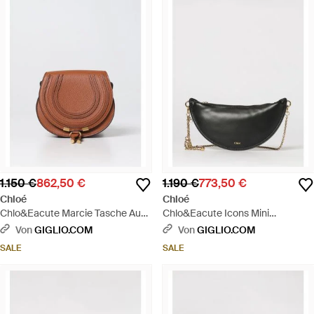
1.150 €
862,50 €
1.190 €
773,50 €
Chloé
Chloé
Chlo&Eacute Marcie Tasche Aus
Chlo&Eacute Icons Mini
Genarbtem Leder - Braun
Ledertasche - Grau
Von
GIGLIO.COM
Von
GIGLIO.COM
SALE
SALE