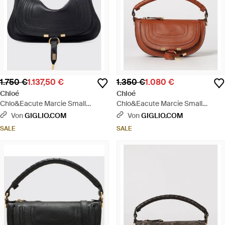
1.750 €
1.137,50 €
1.350 €
1.080 €
Chloé
Chloé
Chlo&Eacute Marcie Small
Chlo&Eacute Marcie Small
Ledertasche - Schwarz
Ledertasche - Braun
Von
GIGLIO.COM
Von
GIGLIO.COM
SALE
SALE