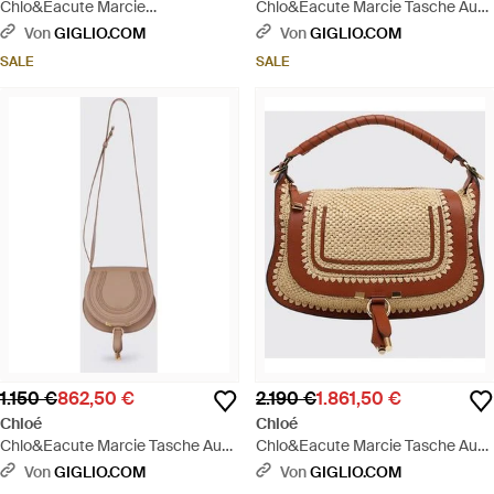
Chlo&Eacute Marcie
Chlo&Eacute Marcie Tasche Aus
Wildledertasche - Braun
Genarbtem Leder - Braun
Von
GIGLIO.COM
Von
GIGLIO.COM
SALE
SALE
1.150 €
862,50 €
2.190 €
1.861,50 €
Chloé
Chloé
Chlo&Eacute Marcie Tasche Aus
Chlo&Eacute Marcie Tasche Aus
Genarbtem Leder - Weiß
Häkelraffia Und Leder - Braun
Von
GIGLIO.COM
Von
GIGLIO.COM