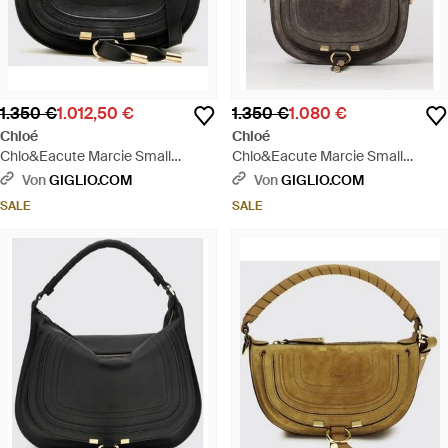
1.350 €
1.012,50 €
1.350 €
1.080 €
Chloé
Chloé
Chlo&Eacute Marcie Small
Chlo&Eacute Marcie Small
Ledertasche - Schwarz
Wildledertasche - Grau
Von
GIGLIO.COM
Von
GIGLIO.COM
SALE
SALE