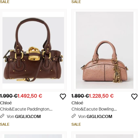
SALE
SALE
1.990 €
1.492,50 €
1.890 €
1.228,50 €
Chloé
Chloé
Chlo&Eacute Paddington
Chlo&Eacute Bowling
Ledertasche - Braun
Ledertasche Mit Tupfenprägung -
Von
GIGLIO.COM
Von
GIGLIO.COM
Pink
SALE
SALE