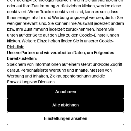
die Tracking-Technologien aktiviert. Wenn Sie auf Alle ablehnen
die Tracking-Technologien aktiviert. Wenn Sie auf Alle ablehnen
Cocktailkleid Saray - Blau
Kleid Hugh - Blau
oder auf Ihre Zustimmung zurückziehen klicken, werden diese
oder auf Ihre Zustimmung zurückziehen klicken, werden diese
Von
ABOUT YOU
Von
ABOUT YOU
deaktiviert. Wenn Tracker deaktiviert sind, kann es sein, dass
deaktiviert. Wenn Tracker deaktiviert sind, kann es sein, dass
AUSVERKAUFT
AUSVERKAUFT
Ihnen einige Inhalte und Werbung angezeigt werden, die für Sie
Ihnen einige Inhalte und Werbung angezeigt werden, die für Sie
weniger relevant sind. Sie können Ihre Auswahl jederzeit ändern
weniger relevant sind. Sie können Ihre Auswahl jederzeit ändern
bzw. Ihre Zustimmung jederzeit zurücknehmen, indem Sie
bzw. Ihre Zustimmung jederzeit zurücknehmen, indem Sie
unten auf der Seite auf den Link zu den Cookie-Einstellungen
unten auf der Seite auf den Link zu den Cookie-Einstellungen
klicken. Weitere Einzelheiten finden Sie in unserer
klicken. Weitere Einzelheiten finden Sie in unserer
Cookie-
Cookie-
Richtlinie
Richtlinie
.
.
Unsere Partner und wir verarbeiten Daten, um Folgendes
Unsere Partner und wir verarbeiten Daten, um Folgendes
bereitzustellen:
bereitzustellen:
Speichern von Informationen auf einem Gerät und/oder Zugriff
Speichern von Informationen auf einem Gerät und/oder Zugriff
darauf. Personalisierte Werbung und Inhalte, Messen von
darauf. Personalisierte Werbung und Inhalte, Messen von
Werbung und Inhalten, Zielgruppenforschung und die
Werbung und Inhalten, Zielgruppenforschung und die
Entwicklung von Diensten.
Entwicklung von Diensten.
International
Annehmen
Annehmen
Alle ablehnen
Alle ablehnen
Hilfe und Informationen
Einstellungen ansehen
Einstellungen ansehen