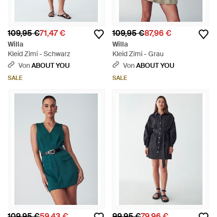
109,95 €
71,47 €
109,95 €
87,96 €
Willa
Willa
Kleid Zimi - Schwarz
Kleid Zimi - Grau
Von
ABOUT YOU
Von
ABOUT YOU
SALE
SALE
109,95 €
59,43 €
99,95 €
79,96 €