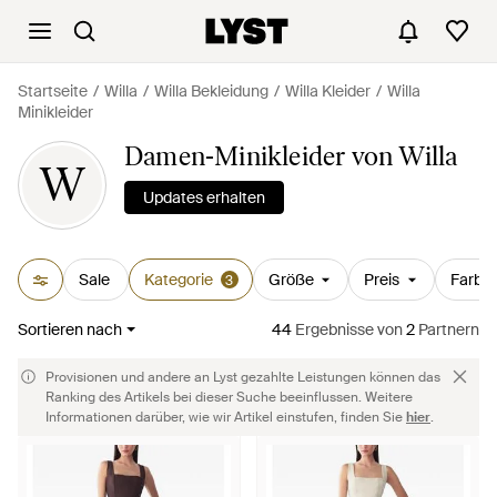
Startseite
Willa
Willa Bekleidung
Willa Kleider
Willa
Minikleider
Damen-Minikleider von Willa
W
Updates erhalten
Sale
Kategorie
Größe
Preis
Farbe
3
Sortieren nach
44
Ergebnisse
von
2
Partnern
Provisionen und andere an Lyst gezahlte Leistungen können das
Ranking des Artikels bei dieser Suche beeinflussen. Weitere
Informationen darüber, wie wir Artikel einstufen, finden Sie
hier
.