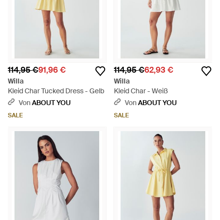
114,95 €
91,96 €
114,95 €
62,93 €
Willa
Willa
Kleid Char Tucked Dress - Gelb
Kleid Char - Weiß
Von
ABOUT YOU
Von
ABOUT YOU
SALE
SALE