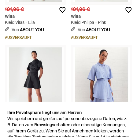
101,96 €
101,96 €
Willa
Willa
Kleid Vilas - Lila
Kleid Philipa - Pink
Von
ABOUT YOU
Von
ABOUT YOU
AUSVERKAUFT
AUSVERKAUFT
Ihre Privatsphäre liegt uns am Herzen
Ihre Privatsphäre liegt uns am Herzen
Wir speichern und greifen auf personenbezogene Daten, wie z.
Wir speichern und greifen auf personenbezogene Daten, wie z.
101,96 €
107,96 €
B. Daten zum Browsingverhalten oder eindeutige Kennungen,
B. Daten zum Browsingverhalten oder eindeutige Kennungen,
auf Ihrem Gerät zu. Wenn Sie auf Annehmen klicken, werden
auf Ihrem Gerät zu. Wenn Sie auf Annehmen klicken, werden
Willa
Willa