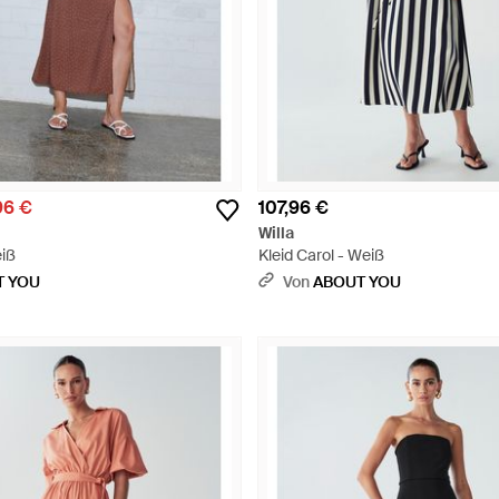
96 €
107,96 €
Willa
eiß
Kleid Carol - Weiß
T YOU
Von
ABOUT YOU