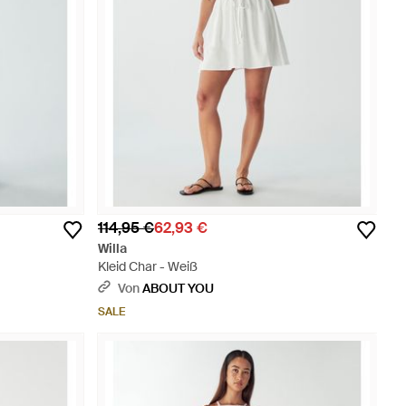
114,95 €
62,93 €
Willa
Kleid Char - Weiß
Von
ABOUT YOU
SALE