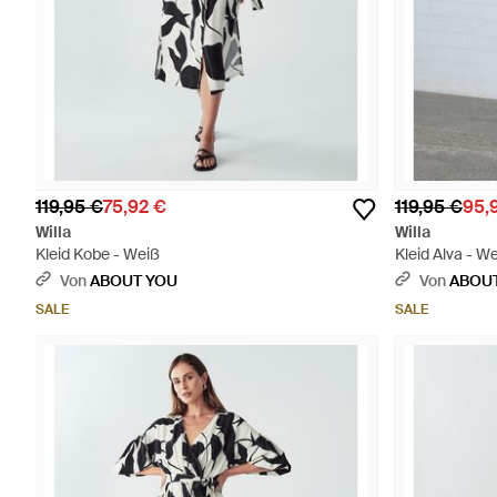
119,95 €
75,92 €
119,95 €
95,
Willa
Willa
Kleid Kobe - Weiß
Kleid Alva - W
Von
ABOUT YOU
Von
ABOU
SALE
SALE