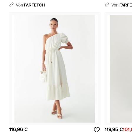
Von
FARFETCH
Von
FARF
116,96 €
119,95 €
101