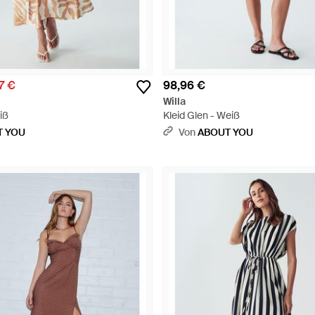
7 €
98,96 €
Willa
iß
Kleid Glen - Weiß
T YOU
Von
ABOUT YOU