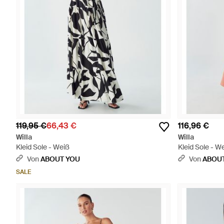
119,95 €
66,43 €
116,96 €
Willa
Willa
Kleid Sole - Weiß
Kleid Sole - W
Von
ABOUT YOU
Von
ABOU
SALE