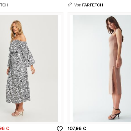
ETCH
Von
FARFETCH
,96 €
107,96 €