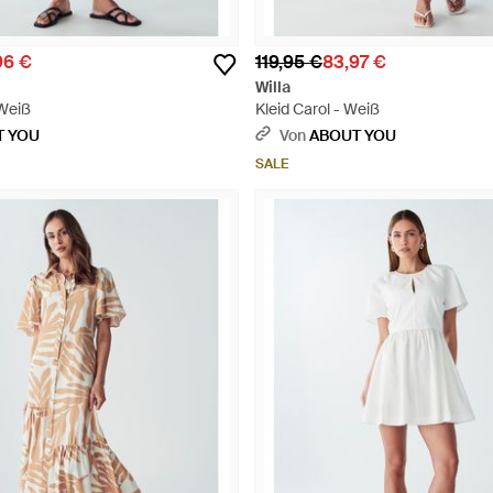
96 €
119,95 €
83,97 €
Willa
 Weiß
Kleid Carol - Weiß
T YOU
Von
ABOUT YOU
SALE