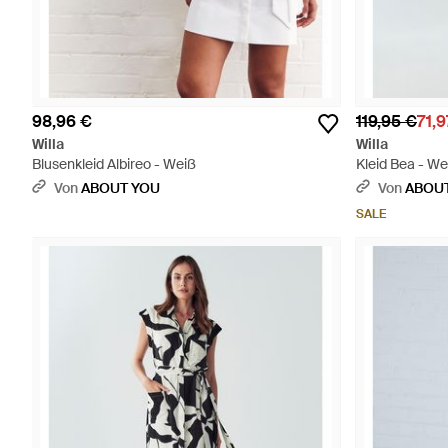
98,96 €
119,95 €
71,9
Willa
Willa
Blusenkleid Albireo - Weiß
Kleid Bea - We
Von
ABOUT YOU
Von
ABOU
SALE