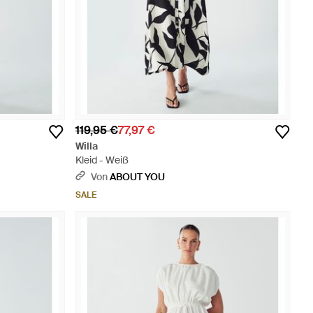
119,95 €
77,97 €
Willa
Kleid - Weiß
Von
ABOUT YOU
SALE