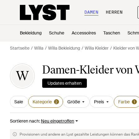
DAMEN
HERREN
Bekleidung
Schuhe
Accessoires
Taschen
Schm
Startseite
Willa
Willa Bekleidung
Willa Kleider
Kleider von W
Damen-Kleider von W
W
Updates erhalten
Sale
Kategorie
Größe
Preis
Farbe
2
1
Sortieren nach
:
Neu eingetroffen
Provisionen und andere an Lyst gezahlte Leistungen können das Rankin