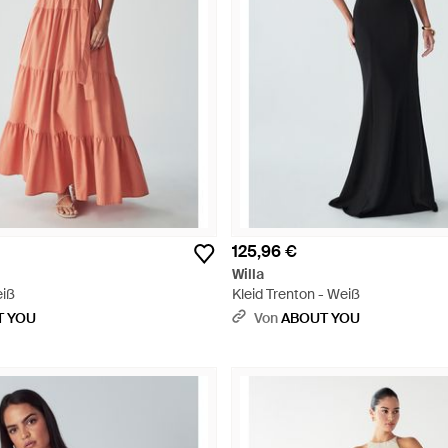
125,96 €
Willa
eiß
Kleid Trenton - Weiß
T YOU
Von
ABOUT YOU