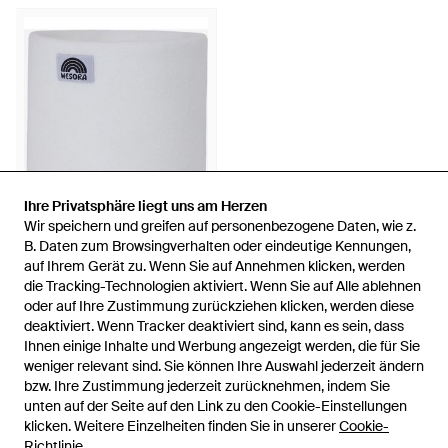
Ihre Privatsphäre liegt uns am Herzen
Ihre Privatsphäre liegt uns am Herzen
Wir speichern und greifen auf personenbezogene Daten, wie z.
Wir speichern und greifen auf personenbezogene Daten, wie z.
B. Daten zum Browsingverhalten oder eindeutige Kennungen,
B. Daten zum Browsingverhalten oder eindeutige Kennungen,
auf Ihrem Gerät zu. Wenn Sie auf Annehmen klicken, werden
auf Ihrem Gerät zu. Wenn Sie auf Annehmen klicken, werden
38,99 €
die Tracking-Technologien aktiviert. Wenn Sie auf Alle ablehnen
die Tracking-Technologien aktiviert. Wenn Sie auf Alle ablehnen
WESORA GmbH
oder auf Ihre Zustimmung zurückziehen klicken, werden diese
oder auf Ihre Zustimmung zurückziehen klicken, werden diese
Schlauchschal Fleece
deaktiviert. Wenn Tracker deaktiviert sind, kann es sein, dass
deaktiviert. Wenn Tracker deaktiviert sind, kann es sein, dass
Neckwarmer - Weiß
Von
ABOUT YOU
Ihnen einige Inhalte und Werbung angezeigt werden, die für Sie
Ihnen einige Inhalte und Werbung angezeigt werden, die für Sie
weniger relevant sind. Sie können Ihre Auswahl jederzeit ändern
weniger relevant sind. Sie können Ihre Auswahl jederzeit ändern
bzw. Ihre Zustimmung jederzeit zurücknehmen, indem Sie
bzw. Ihre Zustimmung jederzeit zurücknehmen, indem Sie
unten auf der Seite auf den Link zu den Cookie-Einstellungen
unten auf der Seite auf den Link zu den Cookie-Einstellungen
klicken. Weitere Einzelheiten finden Sie in unserer
klicken. Weitere Einzelheiten finden Sie in unserer
Cookie-
Cookie-
Richtlinie
Richtlinie
.
.