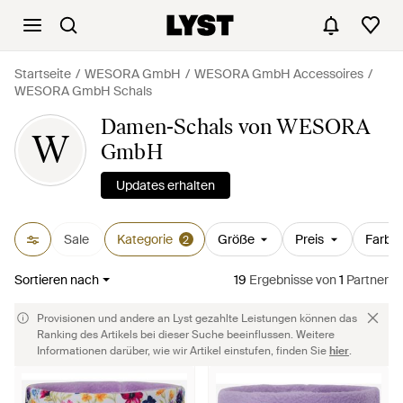
Startseite
WESORA GmbH
WESORA GmbH Accessoires
WESORA GmbH Schals
Damen-Schals von WESORA
W
GmbH
Updates erhalten
Sale
Kategorie
Größe
Preis
Farbe
2
Sortieren nach
19
Ergebnisse
von
1
Partner
Provisionen und andere an Lyst gezahlte Leistungen können das
Ranking des Artikels bei dieser Suche beeinflussen. Weitere
Informationen darüber, wie wir Artikel einstufen, finden Sie
hier
.