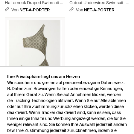
Halterneck Draped Swimsuit -
Cutout Underwired Swimsuit -
Schwarz
Blau
Von
NET-A-PORTER
Von
NET-A-PORTER
Ihre Privatsphäre liegt uns am Herzen
Ihre Privatsphäre liegt uns am Herzen
Wir speichern und greifen auf personenbezogene Daten, wie z.
Wir speichern und greifen auf personenbezogene Daten, wie z.
B. Daten zum Browsingverhalten oder eindeutige Kennungen,
B. Daten zum Browsingverhalten oder eindeutige Kennungen,
auf Ihrem Gerät zu. Wenn Sie auf Annehmen klicken, werden
auf Ihrem Gerät zu. Wenn Sie auf Annehmen klicken, werden
570 €
die Tracking-Technologien aktiviert. Wenn Sie auf Alle ablehnen
die Tracking-Technologien aktiviert. Wenn Sie auf Alle ablehnen
Gucci
oder auf Ihre Zustimmung zurückziehen klicken, werden diese
oder auf Ihre Zustimmung zurückziehen klicken, werden diese
Asymmetrischer Badeanzug
deaktiviert. Wenn Tracker deaktiviert sind, kann es sein, dass
deaktiviert. Wenn Tracker deaktiviert sind, kann es sein, dass
Mit Cut-Outs - Grau
Von
NET-A-PORTER
Ihnen einige Inhalte und Werbung angezeigt werden, die für Sie
Ihnen einige Inhalte und Werbung angezeigt werden, die für Sie
weniger relevant sind. Sie können Ihre Auswahl jederzeit ändern
weniger relevant sind. Sie können Ihre Auswahl jederzeit ändern
bzw. Ihre Zustimmung jederzeit zurücknehmen, indem Sie
bzw. Ihre Zustimmung jederzeit zurücknehmen, indem Sie