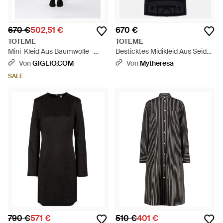
670 €
502,51 €
670 €
TOTEME
TOTEME
Mini-Kleid Aus Baumwolle -
Besticktes Midikleid Aus Seide -
Schwarz
Schwarz
Von
GIGLIO.COM
Von
Mytheresa
SALE
790 €
571 €
510 €
401 €