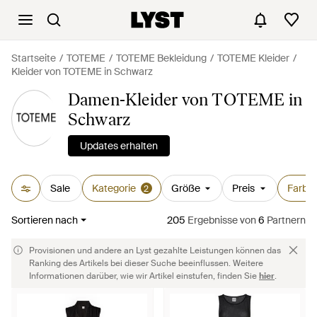
Startseite
TOTEME
TOTEME Bekleidung
TOTEME Kleider
Kleider von TOTEME in Schwarz
Damen-Kleider von TOTEME in
Schwarz
Updates erhalten
Sale
Kategorie
Größe
Preis
Farbe
2
Sortieren nach
205
Ergebnisse
von
6
Partnern
Provisionen und andere an Lyst gezahlte Leistungen können das
Ranking des Artikels bei dieser Suche beeinflussen. Weitere
Informationen darüber, wie wir Artikel einstufen, finden Sie
hier
.