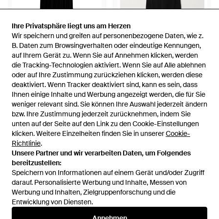
Ihre Privatsphäre liegt uns am Herzen
Ihre Privatsphäre liegt uns am Herzen
516,95 €
353,95 €
410 €
Wir speichern und greifen auf personenbezogene Daten, wie z.
Wir speichern und greifen auf personenbezogene Daten, wie z.
TOTEME
TOTEME
B. Daten zum Browsingverhalten oder eindeutige Kennungen,
B. Daten zum Browsingverhalten oder eindeutige Kennungen,
Gerafftes Kleid - Schwarz
Jersey Midi Dress - Schwarz
auf Ihrem Gerät zu. Wenn Sie auf Annehmen klicken, werden
auf Ihrem Gerät zu. Wenn Sie auf Annehmen klicken, werden
die Tracking-Technologien aktiviert. Wenn Sie auf Alle ablehnen
die Tracking-Technologien aktiviert. Wenn Sie auf Alle ablehnen
Von
Balardi
Von
NET-A-PORTER
oder auf Ihre Zustimmung zurückziehen klicken, werden diese
oder auf Ihre Zustimmung zurückziehen klicken, werden diese
SALE
deaktiviert. Wenn Tracker deaktiviert sind, kann es sein, dass
deaktiviert. Wenn Tracker deaktiviert sind, kann es sein, dass
Ihnen einige Inhalte und Werbung angezeigt werden, die für Sie
Ihnen einige Inhalte und Werbung angezeigt werden, die für Sie
weniger relevant sind. Sie können Ihre Auswahl jederzeit ändern
weniger relevant sind. Sie können Ihre Auswahl jederzeit ändern
bzw. Ihre Zustimmung jederzeit zurücknehmen, indem Sie
bzw. Ihre Zustimmung jederzeit zurücknehmen, indem Sie
unten auf der Seite auf den Link zu den Cookie-Einstellungen
unten auf der Seite auf den Link zu den Cookie-Einstellungen
klicken. Weitere Einzelheiten finden Sie in unserer
klicken. Weitere Einzelheiten finden Sie in unserer
Cookie-
Cookie-
Richtlinie
Richtlinie
.
.
Unsere Partner und wir verarbeiten Daten, um Folgendes
Unsere Partner und wir verarbeiten Daten, um Folgendes
bereitzustellen:
bereitzustellen:
Speichern von Informationen auf einem Gerät und/oder Zugriff
Speichern von Informationen auf einem Gerät und/oder Zugriff
darauf. Personalisierte Werbung und Inhalte, Messen von
darauf. Personalisierte Werbung und Inhalte, Messen von
Werbung und Inhalten, Zielgruppenforschung und die
Werbung und Inhalten, Zielgruppenforschung und die
Entwicklung von Diensten.
Entwicklung von Diensten.
790 €
474 €
410 €
Annehmen
Annehmen