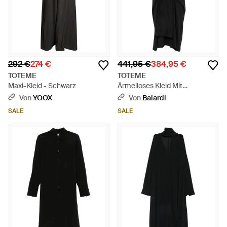
292 €
274 €
441,95 €
384,95 €
TOTEME
TOTEME
Maxi-Kleid - Schwarz
Ärmelloses Kleid Mit
Drapierung - Schwarz
Von
YOOX
Von
Balardi
SALE
SALE