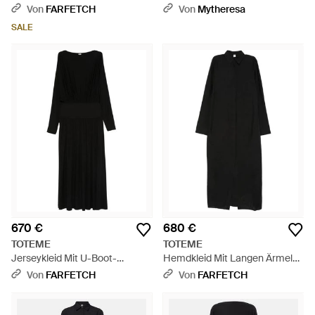
Schwarz
Von
FARFETCH
Von
Mytheresa
SALE
670 €
680 €
TOTEME
TOTEME
Jerseykleid Mit U-Boot-
Hemdkleid Mit Langen Ärmeln
Ausschnitt - Schwarz
- Schwarz
Von
FARFETCH
Von
FARFETCH